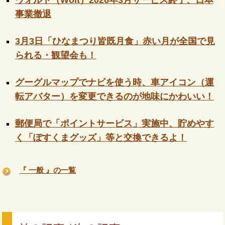
ウォルト（Wolt）2026年3月サービス終了、日本
事業撤退
3月3日「ひなまつり皆既月食」赤い月が全国で見
られる・観望会も！
グーグルマップでナビを使う時、車アイコン（運
転アバター）を変更できるのが地味にかわいい！
郵便局で「ポイントサービス」実施中、貯めやす
く「ぽすくまグッズ」等と交換できるよ！
『 一般 』の一覧