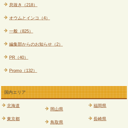
息抜き（218）
オウムとインコ（4）
一般（825）
編集部からのお知らせ（2）
PR（40）
Promo（132）
国内エリア
北海道
福岡県
岡山県
東京都
長崎県
鳥取県