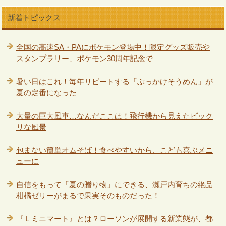
新着トピックス
全国の高速SA・PAにポケモン登場中！限定グッズ販売や
スタンプラリー、ポケモン30周年記念で
暑い日はこれ！毎年リピートする「ぶっかけそうめん」が
夏の定番になった
大量の巨大風車…なんだここは！飛行機から見えたビック
リな風景
包まない簡単オムそば！食べやすいから、こども喜ぶメニ
ューに
自信をもって「夏の贈り物」にできる、瀬戸内育ちの絶品
柑橘ゼリーがまるで果実そのものだった！
『Ｌミニマート』とは？ローソンが展開する新業態が、都