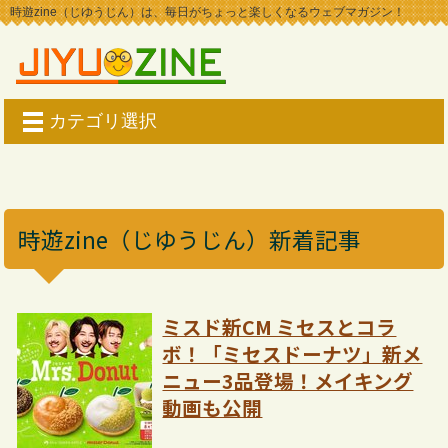
時遊zine（じゆうじん）は、毎日がちょっと楽しくなるウェブマガジン！
カテゴリ選択
時遊zine（じゆうじん）新着記事
ミスド新CM ミセスとコラ
ボ！「ミセスドーナツ」新メ
ニュー3品登場！メイキング
動画も公開