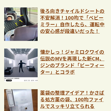
後ろ向きチャイルドシートの
不安解消！100均で「ベビー
ミラー」自作したら、運転中
の安心感が段違いだった！
懐かしっ！ジャミロクワイの
伝説のMVを再現した新CM、
ジンのブランド「ビーフィー
ター」とコラボ
薬袋の整理アイデア！かさば
る処方薬の袋、100均ファイ
ルでスッキリ立てられる