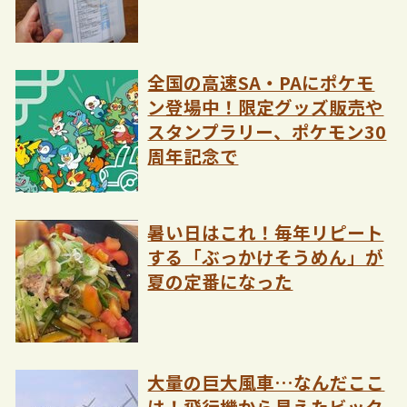
全国の高速SA・PAにポケモ
ン登場中！限定グッズ販売や
スタンプラリー、ポケモン30
周年記念で
暑い日はこれ！毎年リピート
する「ぶっかけそうめん」が
夏の定番になった
大量の巨大風車…なんだここ
は！飛行機から見えたビック