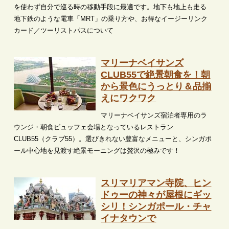
を使わず自分で巡る時の移動手段に最適です。地下も地上も走る
地下鉄のような電車「MRT」の乗り方や、お得なイージーリンク
カード／ツーリストパスについて
マリーナベイサンズ
CLUB55で絶景朝食を！朝
から景色にうっとり＆品揃
えにワクワク
マリーナベイサンズ宿泊者専用のラ
ウンジ・朝食ビュッフェ会場となっているレストラン
CLUB55（クラブ55）。選びきれない豊富なメニューと、シンガポ
ール中心地を見渡す絶景モーニングは贅沢の極みです！
スリマリアマン寺院、ヒン
ドゥーの神々が屋根にギッ
シリ！シンガポール・チャ
イナタウンで