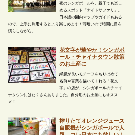
夜のシンガポールを、親子でも楽し
めるスポット「ナイトサファリ」。
日本語の園内マップやガイドもある
ので、上手に利用するとより楽しめます！薄暗いので暗闇に目を
慣らしながら。
花文字が華やか！シンガポ
ール・チャイナタウン散策
のお土産に
縁起が良いモチーフをちりばめて、
名前や言葉を描いてくれる「花文
字」の店が、シンガポールのチャイ
ナタウンにはたくさんありました。自分用のお土産にもオスス
メ！
搾りたてオレンジジュース
自販機がシンガポールで人
気、コレ日本にも欲しい！