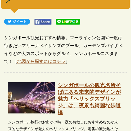
メ
シンガポール観光おすすめ情報。マーライオン公園や一度は
行きたいマリーナベイサンズのプール、ガーデンズバイザベ
イなどの人気スポットからグルメ、シンガポールコネタま
で！［
地図から探すにはコチラ
］
シンガポールの観光名所そ
ばにある未来的デザインが
魅力「ヘリックスブリッ
ジ」は、夜景も綺麗な歩道
橋
シンガポール旅行のお出かけ時、夜のお散歩におすすめなのが未
来的なデザインが魅力のヘリックスブリッジ。定番の観光地のそ