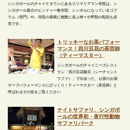
シンガポールのチャイナタウンにあるスリマリアマン寺院は、シ
ンガポール最古のヒンドゥー教寺院。シンボルになっているゴプ
ラム（塔門）や、寺院の屋根に無数に並ぶ神々や野獣の彫刻も必
見です。
トリッキーなお茶パフォー
マンス！四川豆花の茶芸師
（ティーマスター）
シンガポールのチャイニーズレスト
ラン「四川豆花飯荘（シーチャント
ウファ）」で出会った、お茶のお湯
サーブパフォーマンスにびっくり！ティーマスター（茶芸師）と
呼ばれるその技をご覧ください
ナイトサファリ、シンガポ
ールの世界初・夜行性動物
サファリパーク