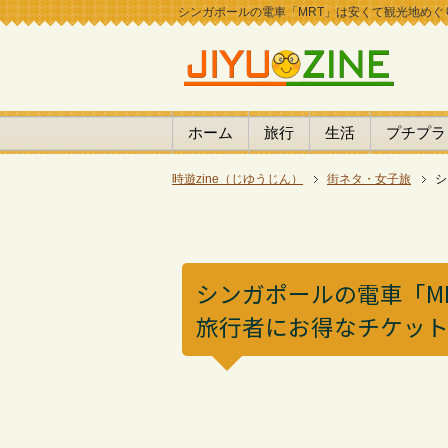
シンガポールの電車「MRT」は安くて観光地めぐりに
ホーム
旅行
生活
プチプラ
時遊zine（じゆうじん）
街ネタ・女子旅
シ
シンガポールの電車「M
旅行者にお得なチケッ