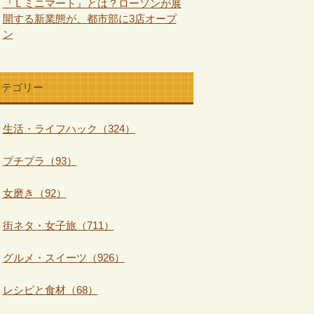
『Ｌミニマート』とは？ローソンが展
開する新業態が、都市部に3店オープ
ン
カテゴリー
生活・ライフハック（324）
プチプラ（93）
女磨き（92）
街ネタ・女子旅（711）
グルメ・スイーツ（926）
レシピと食材（68）