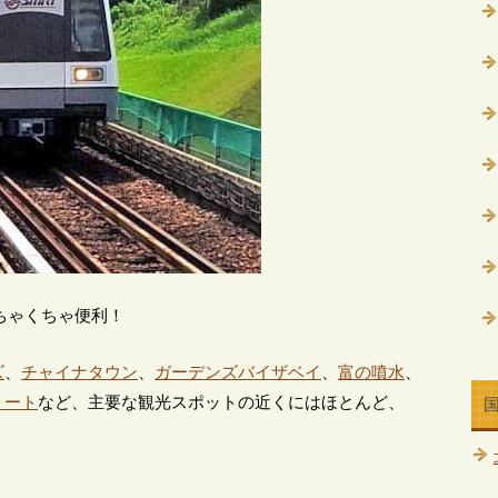
ちゃくちゃ便利！
ズ
、
チャイナタウン
、
ガーデンズバイザベイ
、
富の噴水
、
リート
など、主要な観光スポットの近くにはほとんど、