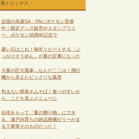
新着トピックス
全国の高速SA・PAにポケモン登場
中！限定グッズ販売やスタンプラリ
ー、ポケモン30周年記念で
暑い日はこれ！毎年リピートする「ぶ
っかけそうめん」が夏の定番になった
大量の巨大風車…なんだここは！飛行
機から見えたビックリな風景
包まない簡単オムそば！食べやすいか
ら、こども喜ぶメニューに
自信をもって「夏の贈り物」にでき
る、瀬戸内育ちの絶品柑橘ゼリーがま
るで果実そのものだった！