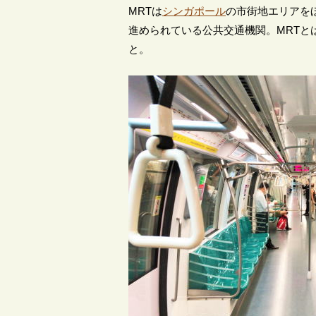
MRTは
シンガポール
の市街地エリアを
進められている公共交通機関。MRTとはMas
と。