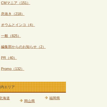
CMマニア（151）
息抜き（218）
オウムとインコ（4）
一般（825）
編集部からのお知らせ（2）
PR（40）
Promo（132）
国内エリア
北海道
福岡県
岡山県