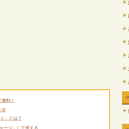
て便利！
い方
ット」とは？
ャージ」して使える