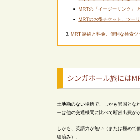
MRTの「イージーリンク」 
MRTのお得チケット、ツー
MRT 路線と料金、便利な検索ツ
シンガポール旅にはM
土地勘のない場所で、しかも異国とな
ーは他の交通機関に比べて断然出費が
しかも、英語力が無い（または極めて
験済み）。