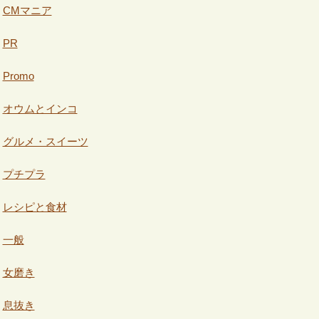
CMマニア
PR
Promo
オウムとインコ
グルメ・スイーツ
プチプラ
レシピと食材
一般
女磨き
息抜き