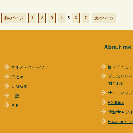
前のページ
1
2
3
4
5
6
7
次のページ
About me
当サイトにつ
グルメ・スイーツ
プレスリリー
息抜き
問合わせ
ＣＭ特集
サイトマップ
一般
RSS購読
ＰＲ
時遊zine 
Facebook