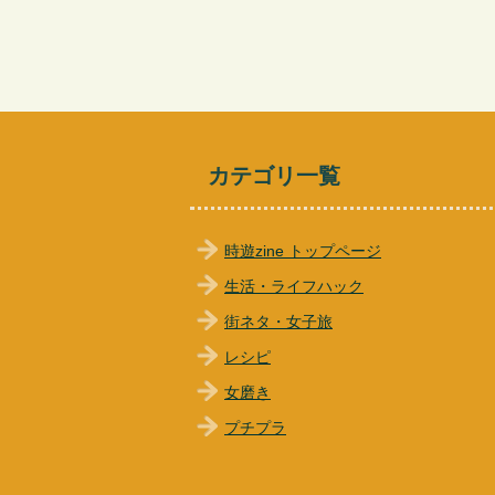
カテゴリ一覧
時遊zine トップページ
生活・ライフハック
街ネタ・女子旅
レシピ
女磨き
プチプラ