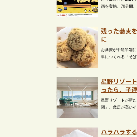
画を実施。70分間
残った蕎麦
に
お蕎麦が中途半端に
単につくれる「そば
星野リゾー
ったら、子
星野リゾートが新た
関」。敷居が高いイ
ハラハラす