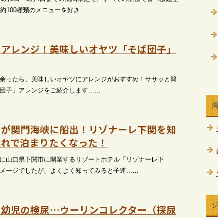
、約100種類のメニューを好き……
をアレンジ！美味しいオヤツ「そば団子」
余ったら、美味しいオヤツにアレンジがおすすめ！ササッと簡
団子」アレンジをご紹介します……
トが関門海峡に船出！リゾナーレ下関を知
連れで泊まりたくなった！
に山口県下関市に開業するリゾートホテル「リゾナーレ下
メージでしたが、よくよく知ってみると子連……
る幼児の検尿…ウーリンコレクター（採尿