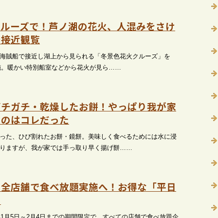
クルーズで！芦ノ湖の花火、人混みをさけ
で接近観覧
海賊船で接近し湖上から見られる「冬景色花火クルーズ」を
に実施。暖かい特別船室などから花火が見ら……
ガチガチ・乾燥したお餅！やっぱり我が家
くのはコレだった
った、ひび割れたお餅・鏡餅。美味しく食べるためには水に浸
りますが、我が家では手っ取り早く揚げ餅……
、全店舗で食べ放題実施へ！お得な「平日
も
6年1月5日～2月4日までの期間限定で、すべての店舗で食べ放題企