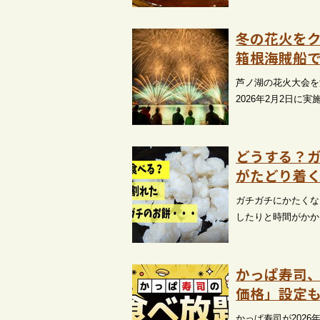
冬の花火を
箱根海賊船
芦ノ湖の花火大会を
2026年2月2日
どうする？
がたどり着
ガチガチにかたくな
したりと時間がかか
かっぱ寿司
価格」設定
かっぱ寿司が202