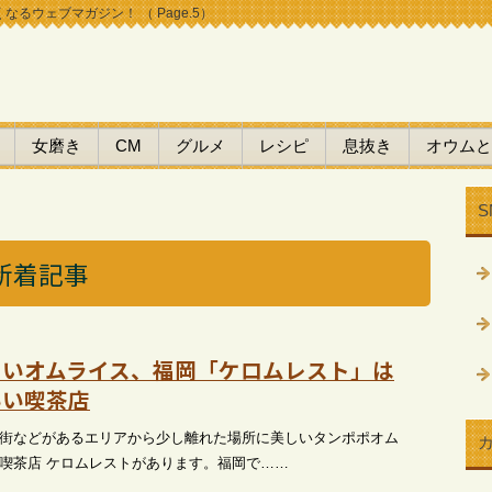
るウェブマガジン！ （ Page.5）
女磨き
CM
グルメ
レシピ
息抜き
オウムと
S
新着記事
しいオムライス、福岡「ケロムレスト」は
いい喫茶店
街などがあるエリアから少し離れた場所に美しいタンポポオム
喫茶店 ケロムレストがあります。福岡で……