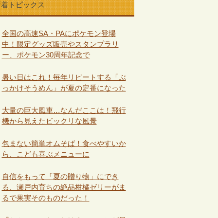
新着トピックス
全国の高速SA・PAにポケモン登場
中！限定グッズ販売やスタンプラリ
ー、ポケモン30周年記念で
暑い日はこれ！毎年リピートする「ぶ
っかけそうめん」が夏の定番になった
大量の巨大風車…なんだここは！飛行
機から見えたビックリな風景
包まない簡単オムそば！食べやすいか
ら、こども喜ぶメニューに
自信をもって「夏の贈り物」にでき
る、瀬戸内育ちの絶品柑橘ゼリーがま
るで果実そのものだった！