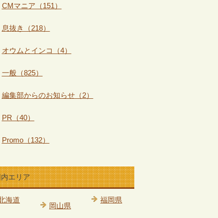
CMマニア（151）
息抜き（218）
オウムとインコ（4）
一般（825）
編集部からのお知らせ（2）
PR（40）
Promo（132）
国内エリア
北海道
福岡県
岡山県