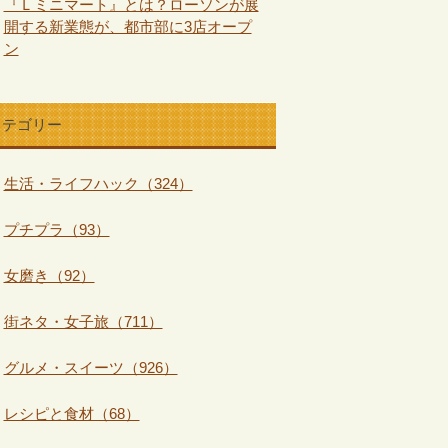
『Ｌミニマート』とは？ローソンが展
開する新業態が、都市部に3店オープ
ン
カテゴリー
生活・ライフハック（324）
プチプラ（93）
女磨き（92）
街ネタ・女子旅（711）
グルメ・スイーツ（926）
レシピと食材（68）