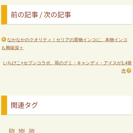
前の記事 / 次の記事
なかなかのクオリティ！セリアの置物インコに、本物インコ
も興味深々
いちびこ×セブンコラボ、苺のグミ・キャンディ・アイスが1.4発
売
関連タグ
EN
NN
SN