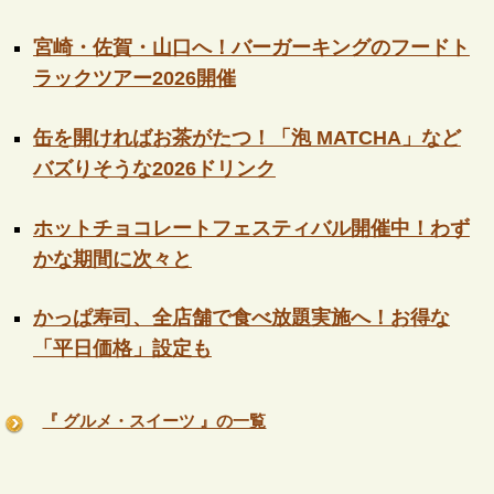
宮崎・佐賀・山口へ！バーガーキングのフードト
ラックツアー2026開催
缶を開ければお茶がたつ！「泡 MATCHA」など
バズりそうな2026ドリンク
ホットチョコレートフェスティバル開催中！わず
かな期間に次々と
かっぱ寿司、全店舗で食べ放題実施へ！お得な
「平日価格」設定も
『 グルメ・スイーツ 』の一覧