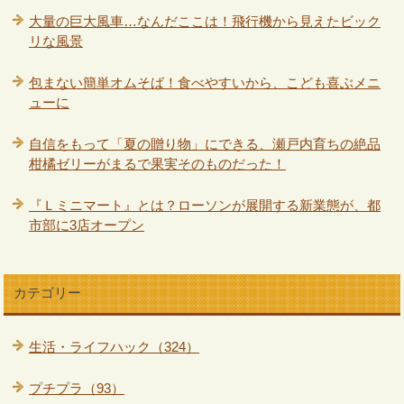
大量の巨大風車…なんだここは！飛行機から見えたビック
リな風景
包まない簡単オムそば！食べやすいから、こども喜ぶメニ
ューに
自信をもって「夏の贈り物」にできる、瀬戸内育ちの絶品
柑橘ゼリーがまるで果実そのものだった！
『Ｌミニマート』とは？ローソンが展開する新業態が、都
市部に3店オープン
カテゴリー
生活・ライフハック（324）
プチプラ（93）