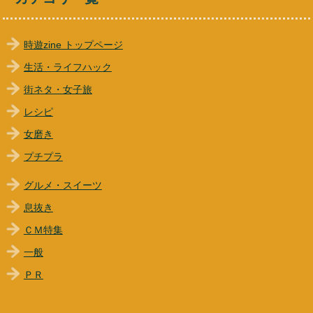
時遊zine トップページ
生活・ライフハック
街ネタ・女子旅
レシピ
女磨き
プチプラ
グルメ・スイーツ
息抜き
ＣＭ特集
一般
ＰＲ