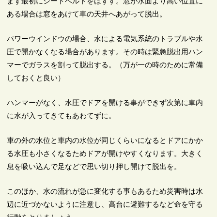
まず最初にシートベルトをはずす。窓が水面より高い位置に
ある場合は窓をあけて車の天井へあがって脱出。
パワーウインドウの場合、水による電気系統のトラブルや水
圧で開かなくなる場合があります。その時は緊急脱出用ハン
マーでガラスを割って脱出する。（万が一の時のために常備
しておくと良い）
ハンマーがなく、水圧でドアを開ける事ができず次第に車内
に水が入ってきてもあわてずに。
車の外の水位と車内の水位が同じくらいになるとドアにかか
る水圧も小さくなるためドアが開けやすくなります。大きく
息を吸い込んで足などで思い切り押し開けて脱出を。
このほか、水の流れが急に変化する事もあるため災害時は水
辺に近づかないように注意し、高台に避難するなど命を守る