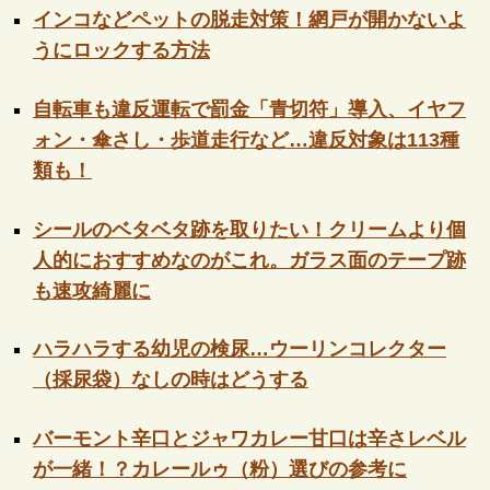
インコなどペットの脱走対策！網戸が開かないよ
うにロックする方法
自転車も違反運転で罰金「青切符」導入、イヤフ
ォン・傘さし・歩道走行など…違反対象は113種
類も！
シールのベタベタ跡を取りたい！クリームより個
人的におすすめなのがこれ。ガラス面のテープ跡
も速攻綺麗に
ハラハラする幼児の検尿…ウーリンコレクター
（採尿袋）なしの時はどうする
バーモント辛口とジャワカレー甘口は辛さレベル
が一緒！？カレールゥ（粉）選びの参考に