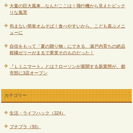
大量の巨大風車…なんだここは！飛行機から見えたビック
リな風景
包まない簡単オムそば！食べやすいから、こども喜ぶメニ
ューに
自信をもって「夏の贈り物」にできる、瀬戸内育ちの絶品
柑橘ゼリーがまるで果実そのものだった！
『Ｌミニマート』とは？ローソンが展開する新業態が、都
市部に3店オープン
カテゴリー
生活・ライフハック（324）
プチプラ（93）