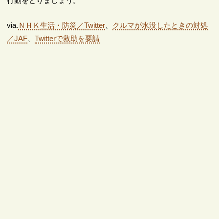
行動をとりましょう。
via.
ＮＨＫ生活・防災／Twitter
、
クルマが水没したときの対処
／JAF
、
Twitterで救助を要請