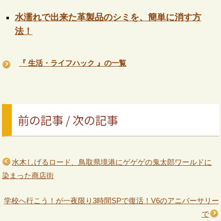
水濡れで出来た革製品のシミを、簡単に消す方
法！
『 生活・ライフハック 』の一覧
前の記事 / 次の記事
水木しげるロード、鳥取県境港にゲゲゲの鬼太郎ワールドに
染まった商店街
学校へ行こう！が一夜限り3時間SPで復活！V6のアニバーサリー
で