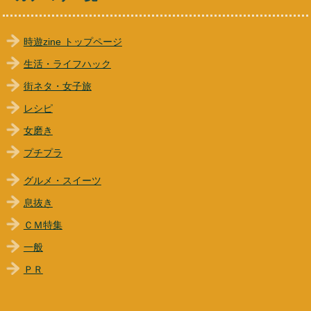
時遊zine トップページ
生活・ライフハック
街ネタ・女子旅
レシピ
女磨き
プチプラ
グルメ・スイーツ
息抜き
ＣＭ特集
一般
ＰＲ