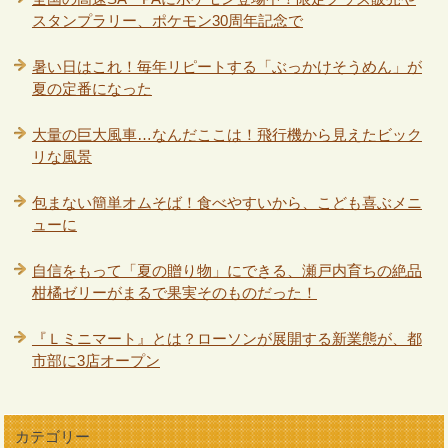
スタンプラリー、ポケモン30周年記念で
暑い日はこれ！毎年リピートする「ぶっかけそうめん」が
夏の定番になった
大量の巨大風車…なんだここは！飛行機から見えたビック
リな風景
包まない簡単オムそば！食べやすいから、こども喜ぶメニ
ューに
自信をもって「夏の贈り物」にできる、瀬戸内育ちの絶品
柑橘ゼリーがまるで果実そのものだった！
『Ｌミニマート』とは？ローソンが展開する新業態が、都
市部に3店オープン
カテゴリー