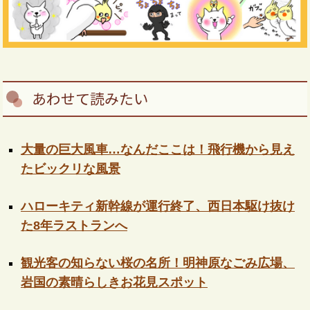
あわせて読みたい
大量の巨大風車…なんだここは！飛行機から見え
たビックリな風景
ハローキティ新幹線が運行終了、西日本駆け抜け
た8年ラストランへ
観光客の知らない桜の名所！明神原なごみ広場、
岩国の素晴らしきお花見スポット