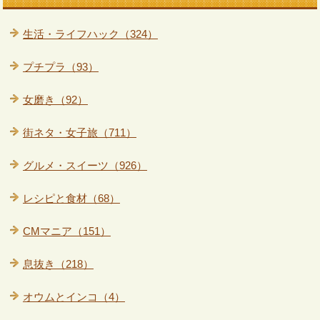
生活・ライフハック（324）
プチプラ（93）
女磨き（92）
街ネタ・女子旅（711）
グルメ・スイーツ（926）
レシピと食材（68）
CMマニア（151）
息抜き（218）
オウムとインコ（4）