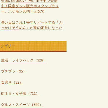
全国の高速SA・PAにポケモン登場
中！限定グッズ販売やスタンプラリ
ー、ポケモン30周年記念で
暑い日はこれ！毎年リピートする「ぶ
っかけそうめん」が夏の定番になった
カテゴリー
生活・ライフハック（326）
プチプラ（95）
女磨き（92）
街ネタ・女子旅（711）
グルメ・スイーツ（926）