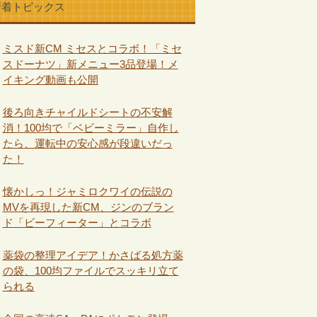
新着トピックス
ミスド新CM ミセスとコラボ！「ミセ
スドーナツ」新メニュー3品登場！メ
イキング動画も公開
後ろ向きチャイルドシートの不安解
消！100均で「ベビーミラー」自作し
たら、運転中の安心感が段違いだっ
た！
懐かしっ！ジャミロクワイの伝説の
MVを再現した新CM、ジンのブラン
ド「ビーフィーター」とコラボ
薬袋の整理アイデア！かさばる処方薬
の袋、100均ファイルでスッキリ立て
られる