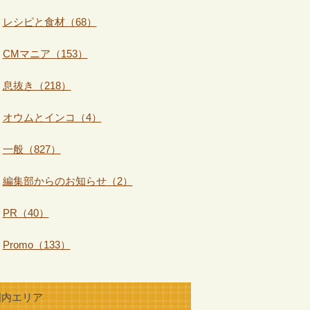
レシピと食材（68）
CMマニア（153）
息抜き（218）
オウムとインコ（4）
一般（827）
編集部からのお知らせ（2）
PR（40）
Promo（133）
国内エリア