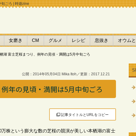
ろ | 時遊zine
女磨き
CM
グルメ
レシピ
息抜き
オウムと
栖湖 富士芝桜まつり、例年の見頃・満開は5月中旬ごろ
S
公開：2014年05月04日 Mika Itoh／更新：2017.12.21
、例年の見頃・満開は5月中旬ごろ
記事タイトルとURLをコピー
0万株という膨大な数の芝桜の競演が美しい本栖湖の富士