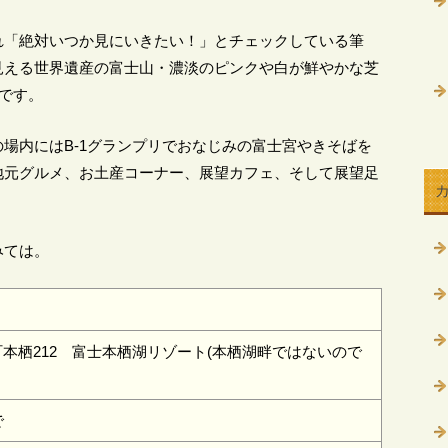
れ「絶対いつか見にいきたい！」とチェックしている筆
見える世界遺産の富士山・濃淡のピンクや白が鮮やかな芝
いです。
場内にはB-1グランプリでおなじみの富士宮やきそばを
地元グルメ、お土産コーナー、展望カフェ、そして展望足
みては。
本栖212 富士本栖湖リゾート(本栖湖畔ではないので
で