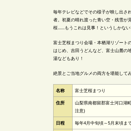
毎年テレビなどでその様子が映し出さ
者。初夏の晴れ渡った青い空・残雪が
桜......もうこれは見事！というしかな
富士芝桜まつり会場・本栖湖リゾートの
はじめ、吉田うどんなど、富士山麓の
湯などもあり！
絶景とご当地グルメの両方を堪能して
名称
富士芝桜まつり
住所
山梨県南都留郡富士河口湖町
注意)
日程
毎年4月中旬頃～5月末頃ま