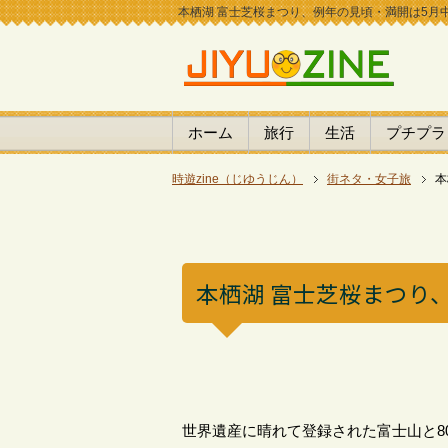
本栖湖 富士芝桜まつり、例年の見頃・満開は5月中旬ご
ホーム
旅行
生活
プチプラ
時遊zine（じゆうじん）
街ネタ・女子旅
本
本栖湖 富士芝桜まつり
世界遺産に晴れて登録された富士山と8