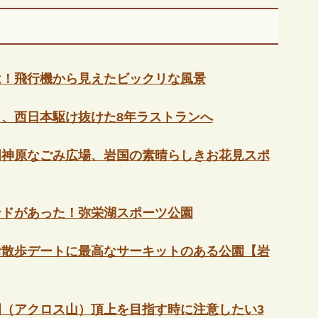
は！飛行機から見えたビックリな風景
、西日本駆け抜けた8年ラストランへ
明神原なごみ広場、岩国の素晴らしきお花見スポ
ンドがあった！弥栄湖スポーツ公園
お散歩デートに最高なサーキットのある公園【岩
（アクロス山）頂上を目指す時に注意したい3