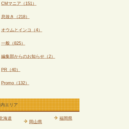
CMマニア（151）
息抜き（218）
オウムとインコ（4）
一般（825）
編集部からのお知らせ（2）
PR（40）
Promo（132）
国内エリア
北海道
福岡県
岡山県