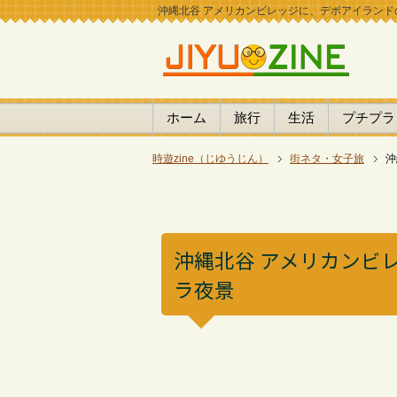
沖縄北谷 アメリカンビレッジに、デポアイランドのキ
ホーム
旅行
生活
プチプラ
時遊zine（じゆうじん）
街ネタ・女子旅
沖
沖縄北谷 アメリカンビ
ラ夜景