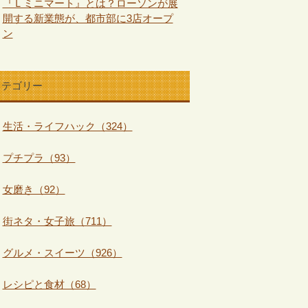
『Ｌミニマート』とは？ローソンが展
開する新業態が、都市部に3店オープ
ン
カテゴリー
生活・ライフハック（324）
プチプラ（93）
女磨き（92）
街ネタ・女子旅（711）
グルメ・スイーツ（926）
レシピと食材（68）