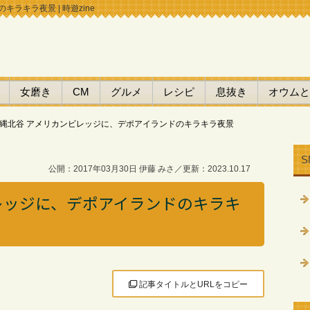
ラキラ夜景 | 時遊zine
女磨き
CM
グルメ
レシピ
息抜き
オウムと
縄北谷 アメリカンビレッジに、デポアイランドのキラキラ夜景
S
公開：2017年03月30日 伊藤 みさ／更新：2023.10.17
レッジに、デポアイランドのキラキ
記事タイトルとURLをコピー