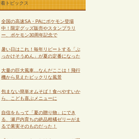
新着トピックス
全国の高速SA・PAにポケモン登場
中！限定グッズ販売やスタンプラリ
ー、ポケモン30周年記念で
暑い日はこれ！毎年リピートする「ぶ
っかけそうめん」が夏の定番になった
大量の巨大風車…なんだここは！飛行
機から見えたビックリな風景
包まない簡単オムそば！食べやすいか
ら、こども喜ぶメニューに
自信をもって「夏の贈り物」にでき
る、瀬戸内育ちの絶品柑橘ゼリーがま
るで果実そのものだった！