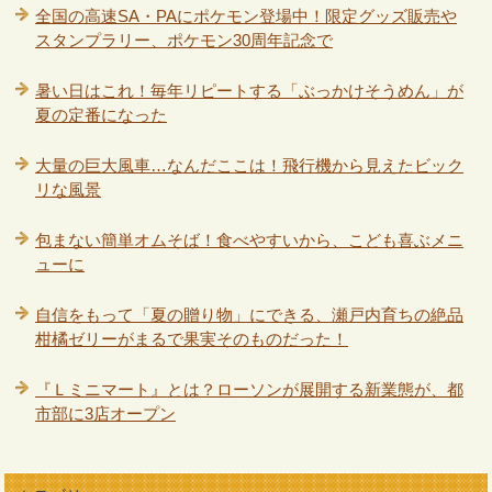
全国の高速SA・PAにポケモン登場中！限定グッズ販売や
スタンプラリー、ポケモン30周年記念で
暑い日はこれ！毎年リピートする「ぶっかけそうめん」が
夏の定番になった
大量の巨大風車…なんだここは！飛行機から見えたビック
リな風景
包まない簡単オムそば！食べやすいから、こども喜ぶメニ
ューに
自信をもって「夏の贈り物」にできる、瀬戸内育ちの絶品
柑橘ゼリーがまるで果実そのものだった！
『Ｌミニマート』とは？ローソンが展開する新業態が、都
市部に3店オープン