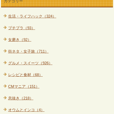
カテゴリー
生活・ライフハック（324）
プチプラ（93）
女磨き（92）
街ネタ・女子旅（711）
グルメ・スイーツ（926）
レシピと食材（68）
CMマニア（151）
息抜き（218）
オウムとインコ（4）