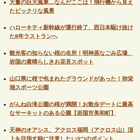
大量の巨大風車…なんだここは！飛行機から見え
たビックリな風景
ハローキティ新幹線が運行終了、西日本駆け抜け
た8年ラストランへ
観光客の知らない桜の名所！明神原なごみ広場、
岩国の素晴らしきお花見スポット
山口県に桜で包まれたグラウンドがあった！弥栄
湖スポーツ公園
がんね白滝公園の桜が満開！お散歩デートに最高
なサーキットのある公園【岩国市美和町】
天神のオアシス、アクロス福岡（アクロス山）頂
上を目指す時に注意したい3つのポイント