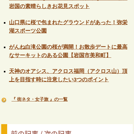
岩国の素晴らしきお花見スポット
山口県に桜で包まれたグラウンドがあった！弥栄
湖スポーツ公園
がんね白滝公園の桜が満開！お散歩デートに最高
なサーキットのある公園【岩国市美和町】
天神のオアシス、アクロス福岡（アクロス山）頂
上を目指す時に注意したい3つのポイント
『 街ネタ・女子旅 』の一覧
前の記事 / 次の記事