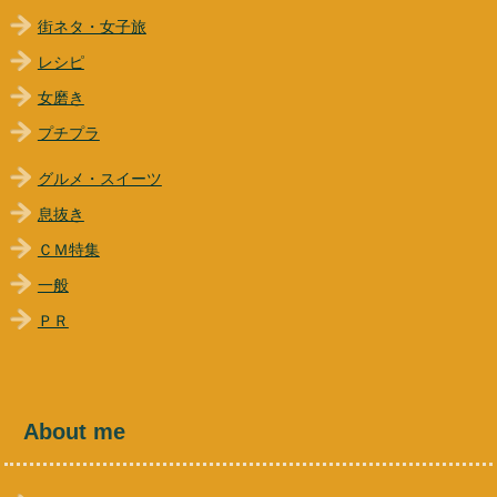
街ネタ・女子旅
レシピ
女磨き
プチプラ
グルメ・スイーツ
息抜き
ＣＭ特集
一般
ＰＲ
About me