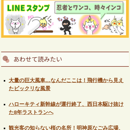
あわせて読みたい
大量の巨大風車…なんだここは！飛行機から見え
たビックリな風景
ハローキティ新幹線が運行終了、西日本駆け抜け
た8年ラストランへ
観光客の知らない桜の名所！明神原なごみ広場、