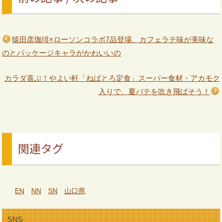
猿田彦珈琲×ローソンコラボ7品登場、カフェラテ味が美味な
のとパッケージキャラがかわいいの
カラダ喜ぶ！やよい軒「ねばとろ定食」スーパー食材・アカモク
入りで、夏バテを吹き飛ばそう！
関連タグ
EN
NN
SN
山口県
SNS