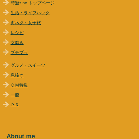
時遊zine トップページ
生活・ライフハック
街ネタ・女子旅
レシピ
女磨き
プチプラ
グルメ・スイーツ
息抜き
ＣＭ特集
一般
ＰＲ
About me