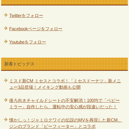
Twitterをフォロー
Facebookページをフォロー
Youtubeをフォロー
新着トピックス
ミスド新CM ミセスとコラボ！「ミセスドーナツ」新メニ
ュー3品登場！メイキング動画も公開
後ろ向きチャイルドシートの不安解消！100均で「ベビー
ミラー」自作したら、運転中の安心感が段違いだった！
懐かしっ！ジャミロクワイの伝説のMVを再現した新CM、
ジンのブランド「ビーフィーター」とコラボ