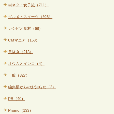
街ネタ・女子旅（711）
グルメ・スイーツ（926）
レシピと食材（68）
CMマニア（153）
息抜き（218）
オウムとインコ（4）
一般（827）
編集部からのお知らせ（2）
PR（40）
Promo（133）