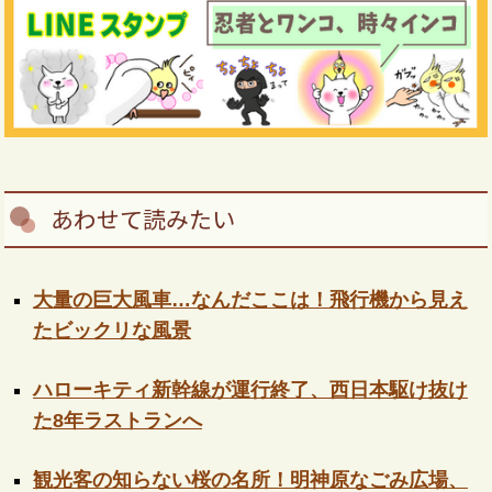
あわせて読みたい
大量の巨大風車…なんだここは！飛行機から見え
たビックリな風景
ハローキティ新幹線が運行終了、西日本駆け抜け
た8年ラストランへ
観光客の知らない桜の名所！明神原なごみ広場、