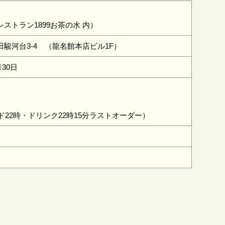
ストラン1899お茶の水 内）
駿河台3-4 （龍名館本店ビル1F）
月30日
ード22時・ドリンク22時15分ラストオーダー）