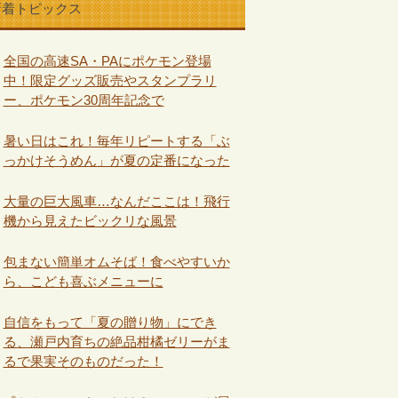
新着トピックス
全国の高速SA・PAにポケモン登場
中！限定グッズ販売やスタンプラリ
ー、ポケモン30周年記念で
暑い日はこれ！毎年リピートする「ぶ
っかけそうめん」が夏の定番になった
大量の巨大風車…なんだここは！飛行
機から見えたビックリな風景
包まない簡単オムそば！食べやすいか
ら、こども喜ぶメニューに
自信をもって「夏の贈り物」にでき
る、瀬戸内育ちの絶品柑橘ゼリーがま
るで果実そのものだった！