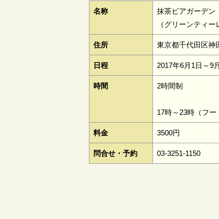
名称
抹茶ビアガーデン
（グリーンティーレ
住所
東京都千代田区神田
日程
2017年6月1日～9
時間
2時間制
17時～23時（フ
料金
3500円
問合せ・予約
03-3251-1150