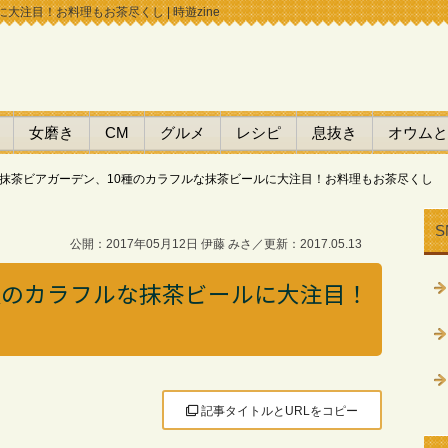
注目！お料理もお茶尽くし | 時遊zine
女磨き
CM
グルメ
レシピ
息抜き
オウムと
抹茶ビアガーデン、10種のカラフルな抹茶ビールに大注目！お料理もお茶尽くし
S
公開：2017年05月12日 伊藤 みさ／更新：2017.05.13
種のカラフルな抹茶ビールに大注目！
記事タイトルとURLをコピー