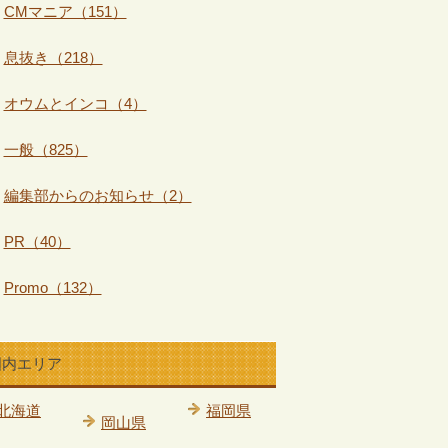
CMマニア（151）
息抜き（218）
オウムとインコ（4）
一般（825）
編集部からのお知らせ（2）
PR（40）
Promo（132）
国内エリア
北海道
福岡県
岡山県