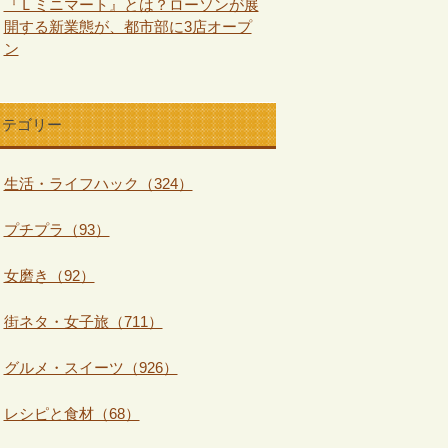
『Ｌミニマート』とは？ローソンが展
開する新業態が、都市部に3店オープ
ン
カテゴリー
生活・ライフハック（324）
プチプラ（93）
女磨き（92）
街ネタ・女子旅（711）
グルメ・スイーツ（926）
レシピと食材（68）