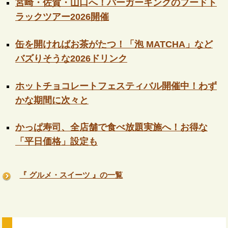
宮崎・佐賀・山口へ！バーガーキングのフードト
ラックツアー2026開催
缶を開ければお茶がたつ！「泡 MATCHA」など
バズりそうな2026ドリンク
ホットチョコレートフェスティバル開催中！わず
かな期間に次々と
かっぱ寿司、全店舗で食べ放題実施へ！お得な
「平日価格」設定も
『 グルメ・スイーツ 』の一覧