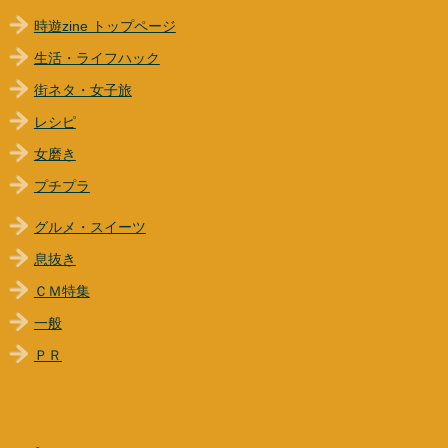
時遊zine トップページ
生活・ライフハック
街ネタ・女子旅
レシピ
女磨き
プチプラ
グルメ・スイーツ
息抜き
ＣＭ特集
一般
ＰＲ