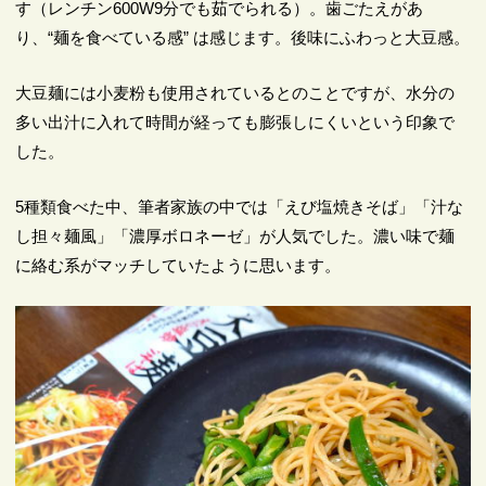
す（レンチン600W9分でも茹でられる）。歯ごたえがあ
り、“麺を食べている感” は感じます。後味にふわっと大豆感。
大豆麺には小麦粉も使用されているとのことですが、水分の
多い出汁に入れて時間が経っても膨張しにくいという印象で
した。
5種類食べた中、筆者家族の中では「えび塩焼きそば」「汁な
し担々麺風」「濃厚ボロネーゼ」が人気でした。濃い味で麺
に絡む系がマッチしていたように思います。