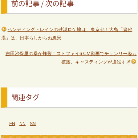
前の記事 / 次の記事
ペンディングトレインの砂漠ロケ地は、東京都！大島「裏砂
漠」は、日本らしからぬ風景
吉田沙保里の拳が炸裂！ストファイ6 CM動画でチュンリー姿も
披露、キャスティングが適役すぎ
関連タグ
EN
NN
SN