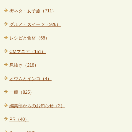
街ネタ・女子旅（711）
グルメ・スイーツ（926）
レシピと食材（68）
CMマニア（151）
息抜き（218）
オウムとインコ（4）
一般（825）
編集部からのお知らせ（2）
PR（40）