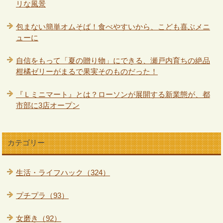
リな風景
包まない簡単オムそば！食べやすいから、こども喜ぶメニ
ューに
自信をもって「夏の贈り物」にできる、瀬戸内育ちの絶品
柑橘ゼリーがまるで果実そのものだった！
『Ｌミニマート』とは？ローソンが展開する新業態が、都
市部に3店オープン
カテゴリー
生活・ライフハック（324）
プチプラ（93）
女磨き（92）