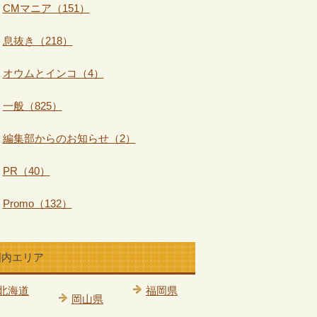
CMマニア（151）
息抜き（218）
オウムとインコ（4）
一般（825）
編集部からのお知らせ（2）
PR（40）
Promo（132）
国内エリア
北海道
福岡県
岡山県