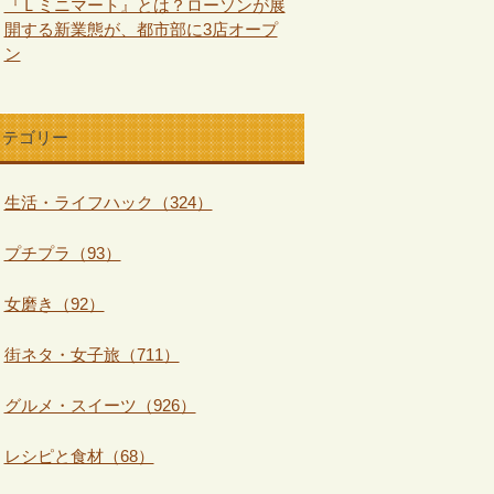
『Ｌミニマート』とは？ローソンが展
開する新業態が、都市部に3店オープ
ン
カテゴリー
生活・ライフハック（324）
プチプラ（93）
女磨き（92）
街ネタ・女子旅（711）
グルメ・スイーツ（926）
レシピと食材（68）