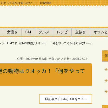
ってるかは知らない～」 | 時遊zine
女磨き
CM
グルメ
レシピ
息抜き
オウムと
ンボーCMで歌う謎の動物はクオッカ！「何をやってるかは知らない～」
S
公開：2023年04月23日 伊藤 みさ／更新：2025.07.14
謎の動物はクオッカ！「何をやって
記事タイトルとURLをコピー