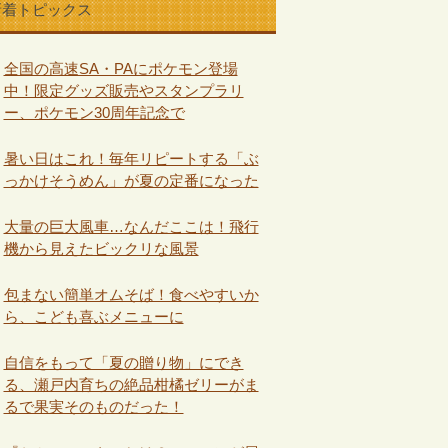
新着トピックス
全国の高速SA・PAにポケモン登場
中！限定グッズ販売やスタンプラリ
ー、ポケモン30周年記念で
暑い日はこれ！毎年リピートする「ぶ
っかけそうめん」が夏の定番になった
大量の巨大風車…なんだここは！飛行
機から見えたビックリな風景
包まない簡単オムそば！食べやすいか
ら、こども喜ぶメニューに
自信をもって「夏の贈り物」にでき
る、瀬戸内育ちの絶品柑橘ゼリーがま
るで果実そのものだった！