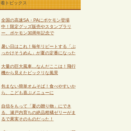
新着トピックス
全国の高速SA・PAにポケモン登場
中！限定グッズ販売やスタンプラリ
ー、ポケモン30周年記念で
暑い日はこれ！毎年リピートする「ぶ
っかけそうめん」が夏の定番になった
大量の巨大風車…なんだここは！飛行
機から見えたビックリな風景
包まない簡単オムそば！食べやすいか
ら、こども喜ぶメニューに
自信をもって「夏の贈り物」にでき
る、瀬戸内育ちの絶品柑橘ゼリーがま
るで果実そのものだった！