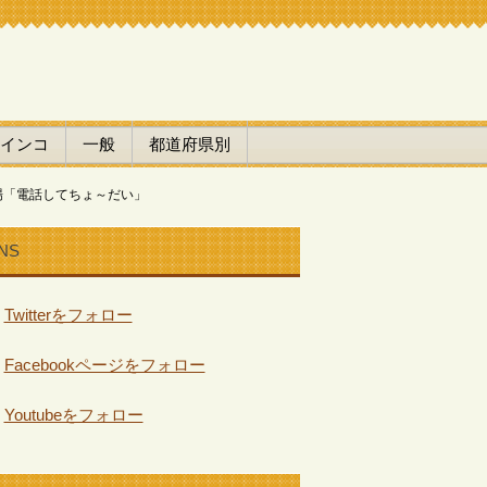
インコ
一般
都道府県別
場「電話してちょ～だい」
NS
Twitterをフォロー
Facebookページをフォロー
Youtubeをフォロー