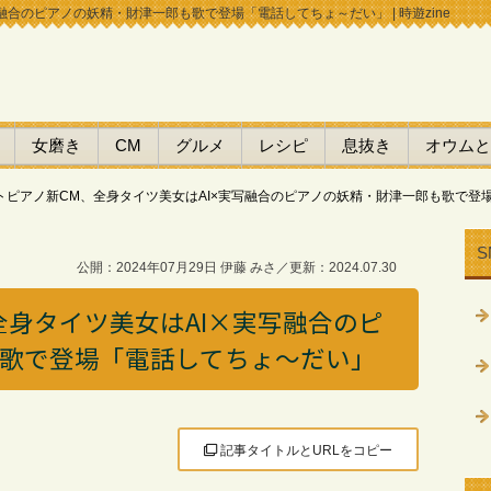
融合のピアノの妖精・財津一郎も歌で登場「電話してちょ～だい」 | 時遊zine
女磨き
CM
グルメ
レシピ
息抜き
オウムと
トピアノ新CM、全身タイツ美女はAI×実写融合のピアノの妖精・財津一郎も歌で登
S
公開：2024年07月29日 伊藤 みさ／更新：2024.07.30
全身タイツ美女はAI×実写融合のピ
歌で登場「電話してちょ～だい」
記事タイトルとURLをコピー