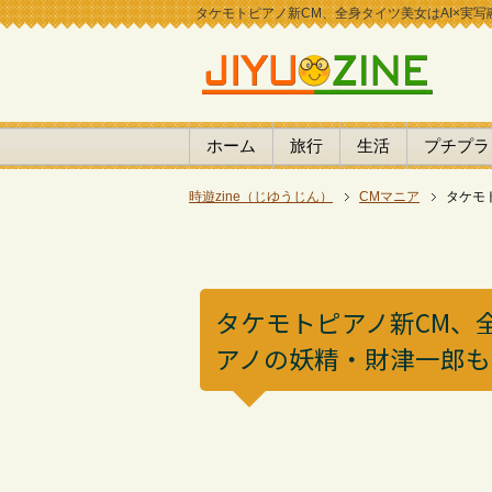
タケモトピアノ新CM、全身タイツ美女はAI×実写
ホーム
旅行
生活
プチプラ
時遊zine（じゆうじん）
CMマニア
タケモ
タケモトピアノ新CM、
アノの妖精・財津一郎も