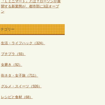
『Ｌミニマート』とは？ローソンが展
開する新業態が、都市部に3店オープ
ン
カテゴリー
生活・ライフハック（324）
プチプラ（93）
女磨き（92）
街ネタ・女子旅（711）
グルメ・スイーツ（926）
レシピと食材（68）