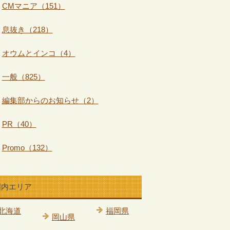
CMマニア（151）
息抜き（218）
オウムとインコ（4）
一般（825）
編集部からのお知らせ（2）
PR（40）
Promo（132）
国内エリア
北海道
福岡県
岡山県