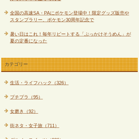
全国の高速SA・PAにポケモン登場中！限定グッズ販売や
スタンプラリー、ポケモン30周年記念で
暑い日はこれ！毎年リピートする「ぶっかけそうめん」が
夏の定番になった
カテゴリー
生活・ライフハック（326）
プチプラ（95）
女磨き（92）
街ネタ・女子旅（711）