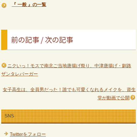
『 一般 』の一覧
前の記事 / 次の記事
ニクいっ！モスで南北ご当地唐揚げ祭り、中津唐揚げ・釧路
ザンタレバーガー
女子高生は、全員男だった！誰でも可愛くなれるメイクを、資生
堂が動画で公開
SNS
Twitterをフォロー