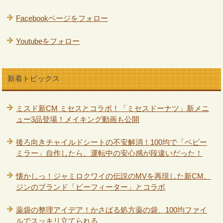
Facebookページをフォロー
Youtubeをフォロー
新着トピックス
ミスド新CM ミセスとコラボ！「ミセスドーナツ」新メニ
ュー3品登場！メイキング動画も公開
後ろ向きチャイルドシートの不安解消！100均で「ベビー
ミラー」自作したら、運転中の安心感が段違いだった！
懐かしっ！ジャミロクワイの伝説のMVを再現した新CM、
ジンのブランド「ビーフィーター」とコラボ
薬袋の整理アイデア！かさばる処方薬の袋、100均ファイ
ルでスッキリ立てられる