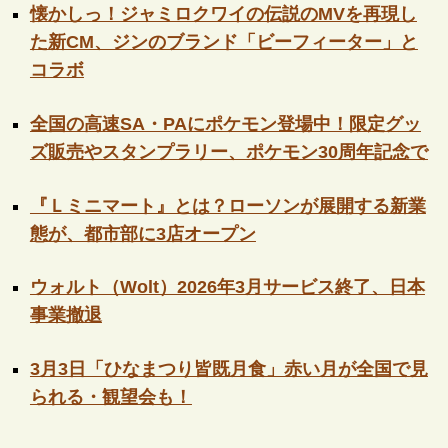
懐かしっ！ジャミロクワイの伝説のMVを再現し
た新CM、ジンのブランド「ビーフィーター」と
コラボ
全国の高速SA・PAにポケモン登場中！限定グッ
ズ販売やスタンプラリー、ポケモン30周年記念で
『Ｌミニマート』とは？ローソンが展開する新業
態が、都市部に3店オープン
ウォルト（Wolt）2026年3月サービス終了、日本
事業撤退
3月3日「ひなまつり皆既月食」赤い月が全国で見
られる・観望会も！