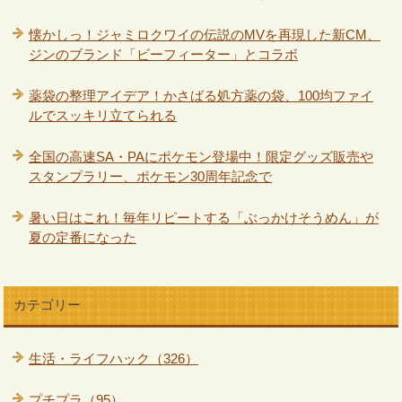
懐かしっ！ジャミロクワイの伝説のMVを再現した新CM、
ジンのブランド「ビーフィーター」とコラボ
薬袋の整理アイデア！かさばる処方薬の袋、100均ファイ
ルでスッキリ立てられる
全国の高速SA・PAにポケモン登場中！限定グッズ販売や
スタンプラリー、ポケモン30周年記念で
暑い日はこれ！毎年リピートする「ぶっかけそうめん」が
夏の定番になった
カテゴリー
生活・ライフハック（326）
プチプラ（95）