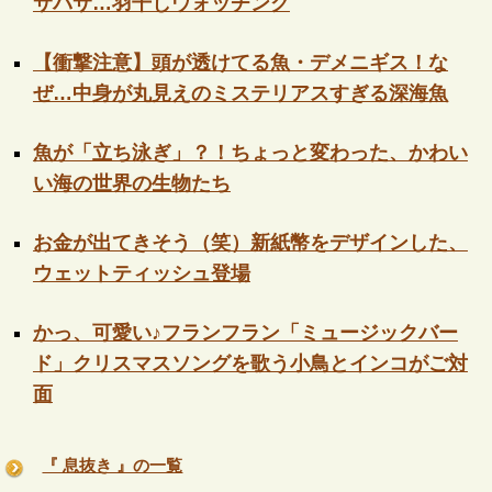
サバサ…羽干しウォッチング
【衝撃注意】頭が透けてる魚・デメニギス！な
ぜ…中身が丸見えのミステリアスすぎる深海魚
魚が「立ち泳ぎ」？！ちょっと変わった、かわい
い海の世界の生物たち
お金が出てきそう（笑）新紙幣をデザインした、
ウェットティッシュ登場
かっ、可愛い♪フランフラン「ミュージックバー
ド」クリスマスソングを歌う小鳥とインコがご対
面
『 息抜き 』の一覧