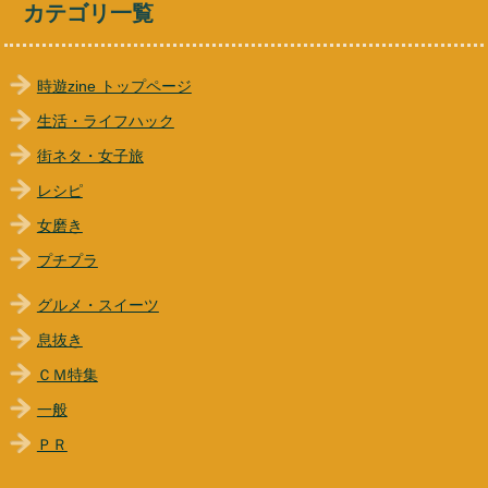
カテゴリ一覧
時遊zine トップページ
生活・ライフハック
街ネタ・女子旅
レシピ
女磨き
プチプラ
グルメ・スイーツ
息抜き
ＣＭ特集
一般
ＰＲ