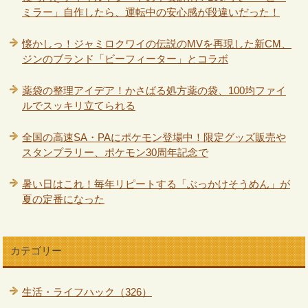
ミラー」自作したら、運転中の安心感が段違いだった！
懐かしっ！ジャミロクワイの伝説のMVを再現した新CM、
ジンのブランド「ビーフィーター」とコラボ
薬袋の整理アイデア！かさばる処方薬の袋、100均ファイ
ルでスッキリ立てられる
全国の高速SA・PAにポケモン登場中！限定グッズ販売や
スタンプラリー、ポケモン30周年記念で
暑い日はこれ！毎年リピートする「ぶっかけそうめん」が
夏の定番になった
カテゴリー
生活・ライフハック（326）