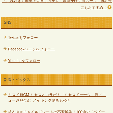
「これ好き」簡単で栄養しっかり！濃厚かぼちゃスープ、離乳食
にもおすすめ！
SNS
Twitterをフォロー
Facebookページをフォロー
Youtubeをフォロー
新着トピックス
ミスド新CM ミセスとコラボ！「ミセスドーナツ」新メニ
ュー3品登場！メイキング動画も公開
後ろ向きチャイルドシートの不安解消！100均で「ベビー