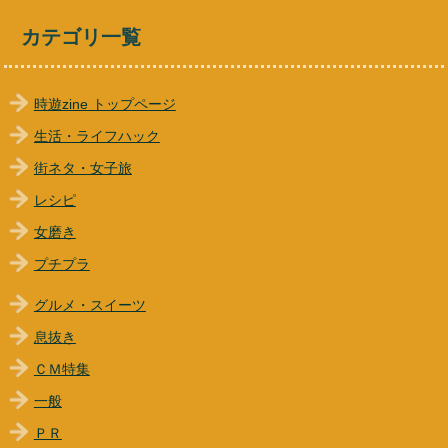
カテゴリ一覧
時遊zine トップページ
生活・ライフハック
街ネタ・女子旅
レシピ
女磨き
プチプラ
グルメ・スイーツ
息抜き
ＣＭ特集
一般
ＰＲ