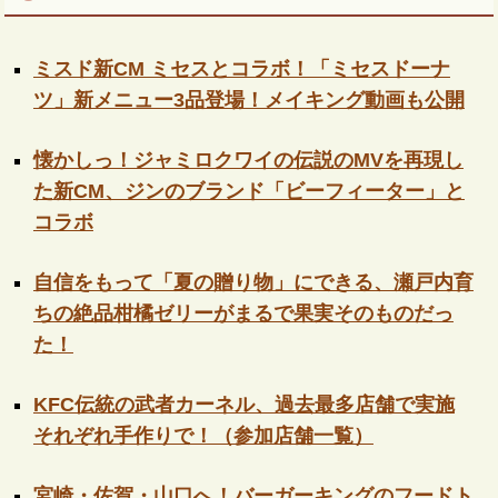
ミスド新CM ミセスとコラボ！「ミセスドーナ
ツ」新メニュー3品登場！メイキング動画も公開
懐かしっ！ジャミロクワイの伝説のMVを再現し
た新CM、ジンのブランド「ビーフィーター」と
コラボ
自信をもって「夏の贈り物」にできる、瀬戸内育
ちの絶品柑橘ゼリーがまるで果実そのものだっ
た！
KFC伝統の武者カーネル、過去最多店舗で実施
それぞれ手作りで！（参加店舗一覧）
宮崎・佐賀・山口へ！バーガーキングのフードト