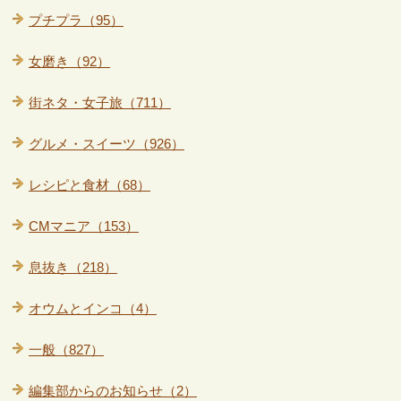
プチプラ（95）
女磨き（92）
街ネタ・女子旅（711）
グルメ・スイーツ（926）
レシピと食材（68）
CMマニア（153）
息抜き（218）
オウムとインコ（4）
一般（827）
編集部からのお知らせ（2）