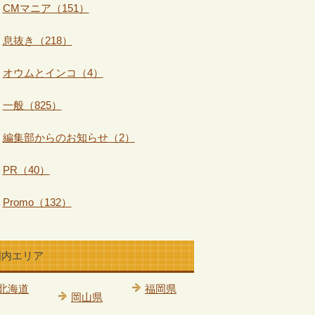
CMマニア（151）
息抜き（218）
オウムとインコ（4）
一般（825）
編集部からのお知らせ（2）
PR（40）
Promo（132）
国内エリア
北海道
福岡県
岡山県