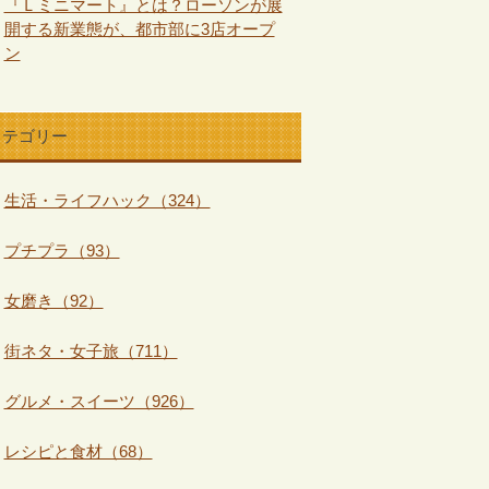
『Ｌミニマート』とは？ローソンが展
開する新業態が、都市部に3店オープ
ン
カテゴリー
生活・ライフハック（324）
プチプラ（93）
女磨き（92）
街ネタ・女子旅（711）
グルメ・スイーツ（926）
レシピと食材（68）