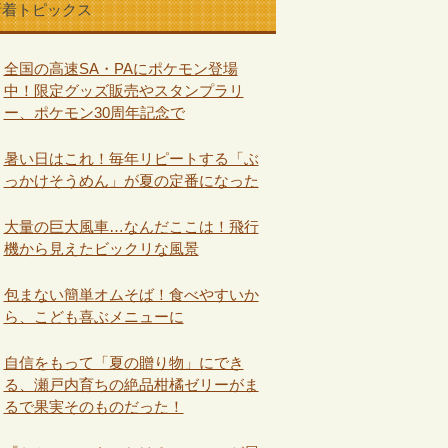
新着トピックス
全国の高速SA・PAにポケモン登場
中！限定グッズ販売やスタンプラリ
ー、ポケモン30周年記念で
暑い日はこれ！毎年リピートする「ぶ
っかけそうめん」が夏の定番になった
大量の巨大風車…なんだここは！飛行
機から見えたビックリな風景
包まない簡単オムそば！食べやすいか
ら、こども喜ぶメニューに
自信をもって「夏の贈り物」にでき
る、瀬戸内育ちの絶品柑橘ゼリーがま
るで果実そのものだった！