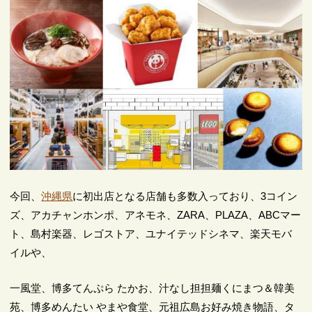
今回、
沖縄県
に初出店となる店舗も多数入っており、3コイン
ズ、アカチャンホンポ、アネモネ、ZARA、PLAZA、ABCマー
ト、島村楽器、レゴストア、ユナイテッドシネマ、楽天モバ
イルや、
一風堂、博多てんぷら たかお、汁なし担担麺くにまつ＆韓美
苑、博多めんたい やまや食堂、元祖広島お好み焼き物語、タ