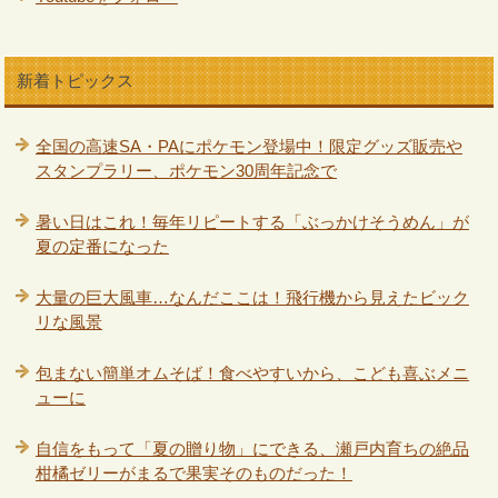
新着トピックス
全国の高速SA・PAにポケモン登場中！限定グッズ販売や
スタンプラリー、ポケモン30周年記念で
暑い日はこれ！毎年リピートする「ぶっかけそうめん」が
夏の定番になった
大量の巨大風車…なんだここは！飛行機から見えたビック
リな風景
包まない簡単オムそば！食べやすいから、こども喜ぶメニ
ューに
自信をもって「夏の贈り物」にできる、瀬戸内育ちの絶品
柑橘ゼリーがまるで果実そのものだった！