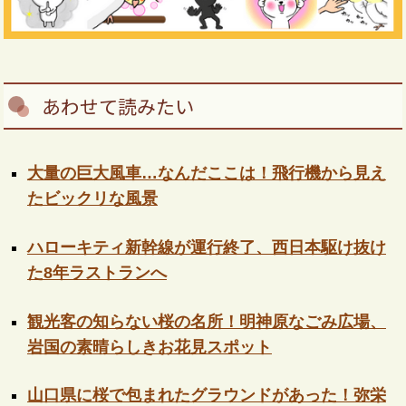
あわせて読みたい
大量の巨大風車…なんだここは！飛行機から見え
たビックリな風景
ハローキティ新幹線が運行終了、西日本駆け抜け
た8年ラストランへ
観光客の知らない桜の名所！明神原なごみ広場、
岩国の素晴らしきお花見スポット
山口県に桜で包まれたグラウンドがあった！弥栄