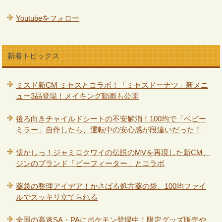
Youtubeをフォロー
新着トピックス
ミスド新CM ミセスとコラボ！「ミセスドーナツ」新メニ
ュー3品登場！メイキング動画も公開
後ろ向きチャイルドシートの不安解消！100均で「ベビー
ミラー」自作したら、運転中の安心感が段違いだった！
懐かしっ！ジャミロクワイの伝説のMVを再現した新CM、
ジンのブランド「ビーフィーター」とコラボ
薬袋の整理アイデア！かさばる処方薬の袋、100均ファイ
ルでスッキリ立てられる
全国の高速SA・PAにポケモン登場中！限定グッズ販売や