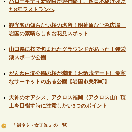
ハローキティ新幹線が運行終了、西日本駆け抜け
た8年ラストランへ
観光客の知らない桜の名所！明神原なごみ広場、
岩国の素晴らしきお花見スポット
山口県に桜で包まれたグラウンドがあった！弥栄
湖スポーツ公園
がんね白滝公園の桜が満開！お散歩デートに最高
なサーキットのある公園【岩国市美和町】
天神のオアシス、アクロス福岡（アクロス山）頂
上を目指す時に注意したい3つのポイント
『 街ネタ・女子旅 』の一覧