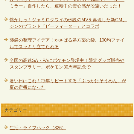
ミラー」自作したら、運転中の安心感が段違いだった！
懐かしっ！ジャミロクワイの伝説のMVを再現した新CM、
ジンのブランド「ビーフィーター」とコラボ
薬袋の整理アイデア！かさばる処方薬の袋、100均ファイ
ルでスッキリ立てられる
全国の高速SA・PAにポケモン登場中！限定グッズ販売や
スタンプラリー、ポケモン30周年記念で
暑い日はこれ！毎年リピートする「ぶっかけそうめん」が
夏の定番になった
カテゴリー
生活・ライフハック（326）