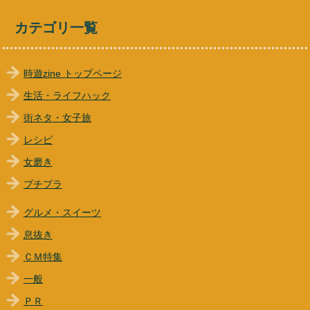
カテゴリ一覧
時遊zine トップページ
生活・ライフハック
街ネタ・女子旅
レシピ
女磨き
プチプラ
グルメ・スイーツ
息抜き
ＣＭ特集
一般
ＰＲ