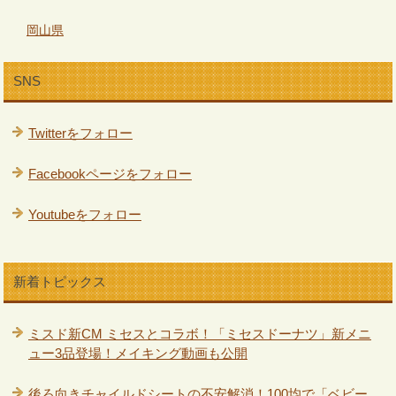
岡山県
SNS
Twitterをフォロー
Facebookページをフォロー
Youtubeをフォロー
新着トピックス
ミスド新CM ミセスとコラボ！「ミセスドーナツ」新メニ
ュー3品登場！メイキング動画も公開
後ろ向きチャイルドシートの不安解消！100均で「ベビー