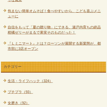
包まない簡単オムそば！食べやすいから、こども喜ぶメニ
ューに
自信をもって「夏の贈り物」にできる、瀬戸内育ちの絶品
柑橘ゼリーがまるで果実そのものだった！
『Ｌミニマート』とは？ローソンが展開する新業態が、都
市部に3店オープン
カテゴリー
生活・ライフハック（324）
プチプラ（93）
女磨き（92）