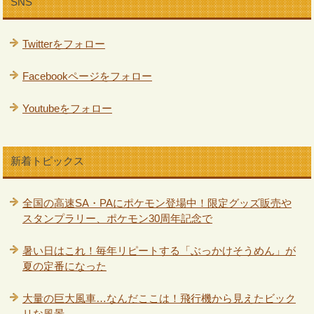
SNS
Twitterをフォロー
Facebookページをフォロー
Youtubeをフォロー
新着トピックス
全国の高速SA・PAにポケモン登場中！限定グッズ販売や
スタンプラリー、ポケモン30周年記念で
暑い日はこれ！毎年リピートする「ぶっかけそうめん」が
夏の定番になった
大量の巨大風車…なんだここは！飛行機から見えたビック
リな風景