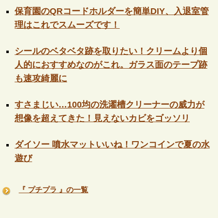
保育園のQRコードホルダーを簡単DIY、入退室管
理はこれでスムーズです！
シールのベタベタ跡を取りたい！クリームより個
人的におすすめなのがこれ。ガラス面のテープ跡
も速攻綺麗に
すさまじい…100均の洗濯槽クリーナーの威力が
想像を超えてきた！見えないカビをゴッソリ
ダイソー 噴水マットいいね！ワンコインで夏の水
遊び
『 プチプラ 』の一覧