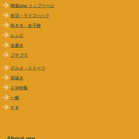
時遊zine トップページ
生活・ライフハック
街ネタ・女子旅
レシピ
女磨き
プチプラ
グルメ・スイーツ
息抜き
ＣＭ特集
一般
ＰＲ
About me