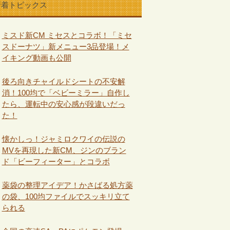
新着トピックス
ミスド新CM ミセスとコラボ！「ミセ
スドーナツ」新メニュー3品登場！メ
イキング動画も公開
後ろ向きチャイルドシートの不安解
消！100均で「ベビーミラー」自作し
たら、運転中の安心感が段違いだっ
た！
懐かしっ！ジャミロクワイの伝説の
MVを再現した新CM、ジンのブラン
ド「ビーフィーター」とコラボ
薬袋の整理アイデア！かさばる処方薬
の袋、100均ファイルでスッキリ立て
られる