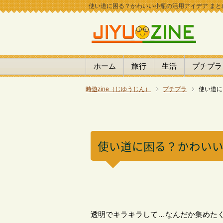
使い道に困る？かわいい小瓶の活用アイデア まとめ |
ホーム
旅行
生活
プチプラ
時遊zine（じゆうじん）
プチプラ
使い道に
使い道に困る？かわいい
透明でキラキラして…なんだか集めたく