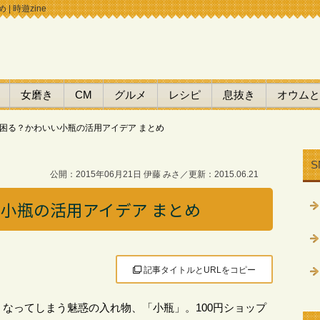
 時遊zine
女磨き
CM
グルメ
レシピ
息抜き
オウムと
困る？かわいい小瓶の活用アイデア まとめ
S
公開：2015年06月21日 伊藤 みさ／更新：2015.06.21
小瓶の活用アイデア まとめ
記事タイトルとURLをコピー
なってしまう魅惑の入れ物、「小瓶」。100円ショップ