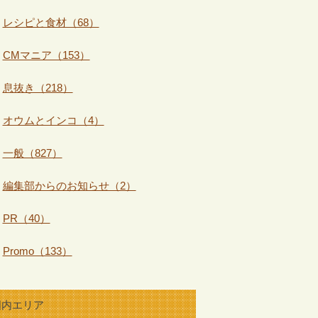
レシピと食材（68）
CMマニア（153）
息抜き（218）
オウムとインコ（4）
一般（827）
編集部からのお知らせ（2）
PR（40）
Promo（133）
国内エリア