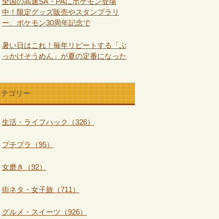
全国の高速SA・PAにポケモン登場
中！限定グッズ販売やスタンプラリ
ー、ポケモン30周年記念で
暑い日はこれ！毎年リピートする「ぶ
っかけそうめん」が夏の定番になった
カテゴリー
生活・ライフハック（326）
プチプラ（95）
女磨き（92）
街ネタ・女子旅（711）
グルメ・スイーツ（926）