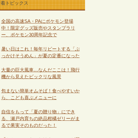
新着トピックス
全国の高速SA・PAにポケモン登場
中！限定グッズ販売やスタンプラリ
ー、ポケモン30周年記念で
暑い日はこれ！毎年リピートする「ぶ
っかけそうめん」が夏の定番になった
大量の巨大風車…なんだここは！飛行
機から見えたビックリな風景
包まない簡単オムそば！食べやすいか
ら、こども喜ぶメニューに
自信をもって「夏の贈り物」にでき
る、瀬戸内育ちの絶品柑橘ゼリーがま
るで果実そのものだった！