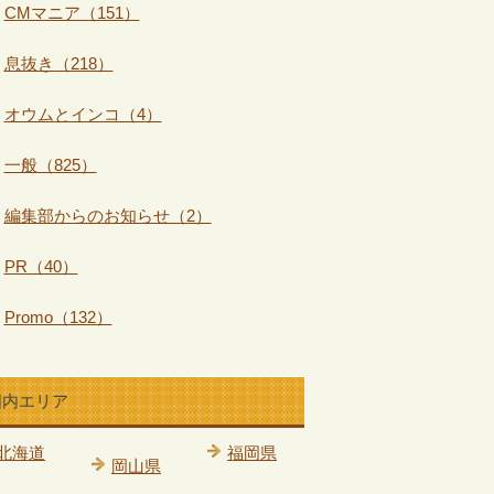
CMマニア（151）
息抜き（218）
オウムとインコ（4）
一般（825）
編集部からのお知らせ（2）
PR（40）
Promo（132）
国内エリア
北海道
福岡県
岡山県