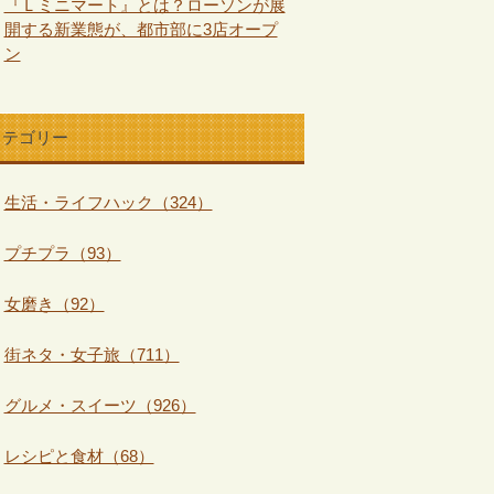
『Ｌミニマート』とは？ローソンが展
開する新業態が、都市部に3店オープ
ン
カテゴリー
生活・ライフハック（324）
プチプラ（93）
女磨き（92）
街ネタ・女子旅（711）
グルメ・スイーツ（926）
レシピと食材（68）