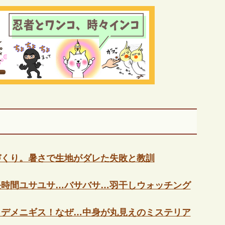
づくり。暑さで生地がダレた失敗と教訓
長時間ユサユサ…バサバサ…羽干しウォッチング
・デメニギス！なぜ…中身が丸見えのミステリア