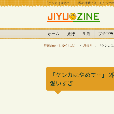
「ケンカはやめて…」 2匹の仲裁に入ったワンコの対
ホーム
旅行
生活
プチプラ
時遊zine（じゆうじん）
息抜き
「ケンカは
「ケンカはやめて…」 
愛いすぎ