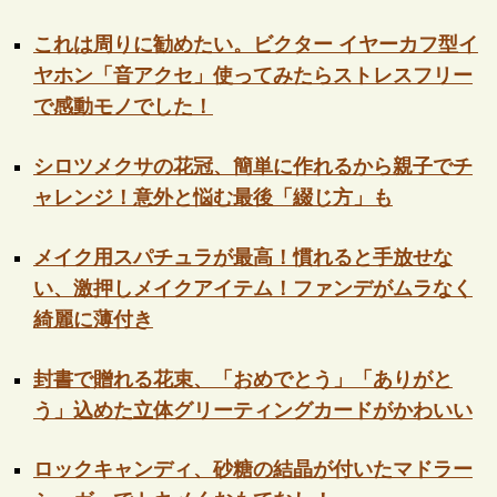
これは周りに勧めたい。ビクター イヤーカフ型イ
ヤホン「音アクセ」使ってみたらストレスフリー
で感動モノでした！
シロツメクサの花冠、簡単に作れるから親子でチ
ャレンジ！意外と悩む最後「綴じ方」も
メイク用スパチュラが最高！慣れると手放せな
い、激押しメイクアイテム！ファンデがムラなく
綺麗に薄付き
封書で贈れる花束、「おめでとう」「ありがと
う」込めた立体グリーティングカードがかわいい
ロックキャンディ、砂糖の結晶が付いたマドラー