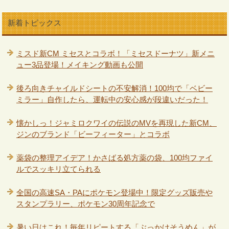
新着トピックス
ミスド新CM ミセスとコラボ！「ミセスドーナツ」新メニ
ュー3品登場！メイキング動画も公開
後ろ向きチャイルドシートの不安解消！100均で「ベビー
ミラー」自作したら、運転中の安心感が段違いだった！
懐かしっ！ジャミロクワイの伝説のMVを再現した新CM、
ジンのブランド「ビーフィーター」とコラボ
薬袋の整理アイデア！かさばる処方薬の袋、100均ファイ
ルでスッキリ立てられる
全国の高速SA・PAにポケモン登場中！限定グッズ販売や
スタンプラリー、ポケモン30周年記念で
暑い日はこれ！毎年リピートする「ぶっかけそうめん」が