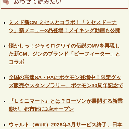
あわせて読みたい
ミスド新CM ミセスとコラボ！「ミセスドーナ
ツ」新メニュー3品登場！メイキング動画も公開
懐かしっ！ジャミロクワイの伝説のMVを再現し
た新CM、ジンのブランド「ビーフィーター」と
コラボ
全国の高速SA・PAにポケモン登場中！限定グッ
ズ販売やスタンプラリー、ポケモン30周年記念で
『Ｌミニマート』とは？ローソンが展開する新業
態が、都市部に3店オープン
ウォルト（Wolt）2026年3月サービス終了、日本