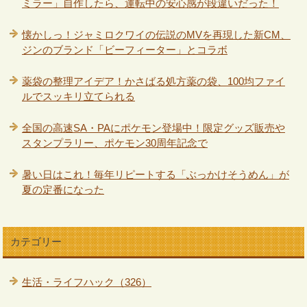
ミラー」自作したら、運転中の安心感が段違いだった！
懐かしっ！ジャミロクワイの伝説のMVを再現した新CM、
ジンのブランド「ビーフィーター」とコラボ
薬袋の整理アイデア！かさばる処方薬の袋、100均ファイ
ルでスッキリ立てられる
全国の高速SA・PAにポケモン登場中！限定グッズ販売や
スタンプラリー、ポケモン30周年記念で
暑い日はこれ！毎年リピートする「ぶっかけそうめん」が
夏の定番になった
カテゴリー
生活・ライフハック（326）