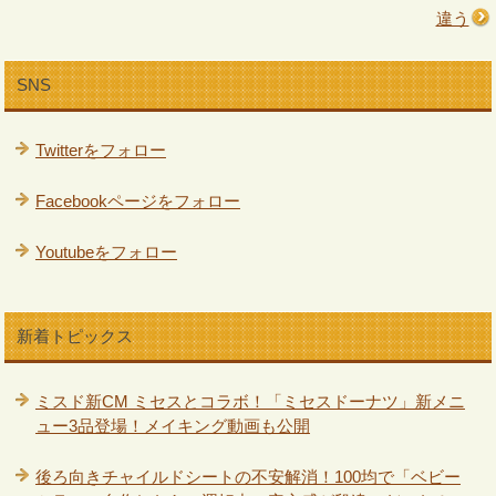
違う
SNS
Twitterをフォロー
Facebookページをフォロー
Youtubeをフォロー
新着トピックス
ミスド新CM ミセスとコラボ！「ミセスドーナツ」新メニ
ュー3品登場！メイキング動画も公開
後ろ向きチャイルドシートの不安解消！100均で「ベビー