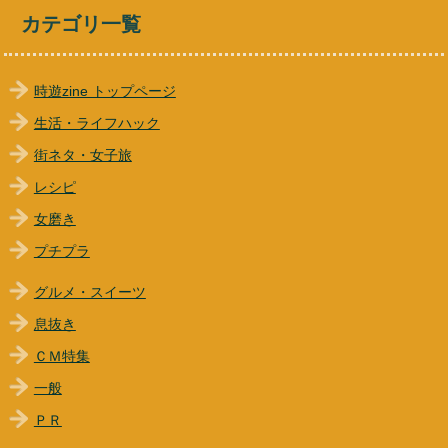
カテゴリ一覧
時遊zine トップページ
生活・ライフハック
街ネタ・女子旅
レシピ
女磨き
プチプラ
グルメ・スイーツ
息抜き
ＣＭ特集
一般
ＰＲ