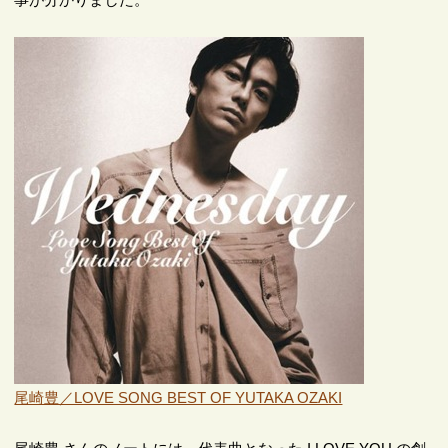
尾崎豊／LOVE SONG BEST OF YUTAKA OZAKI