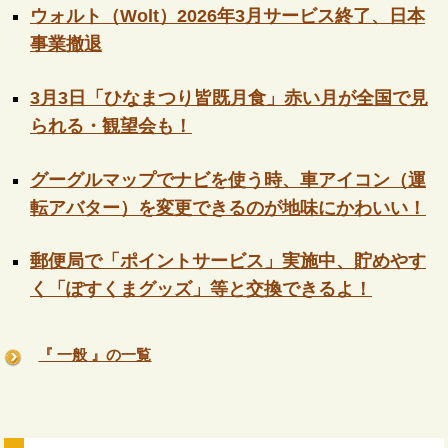
ウォルト（Wolt）2026年3月サービス終了、日本
事業撤退
3月3日「ひなまつり皆既月食」赤い月が全国で見
られる・観望会も！
グーグルマップでナビを使う時、車アイコン（運
転アバター）を変更できるのが地味にかわいい！
郵便局で「ポイントサービス」実施中、貯めやす
く「ぽすくまグッズ」等と交換できるよ！
『 一般 』の一覧