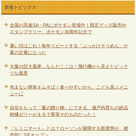
新着トピックス
全国の高速SA・PAにポケモン登場中！限定グッズ販売や
スタンプラリー、ポケモン30周年記念で
暑い日はこれ！毎年リピートする「ぶっかけそうめん」が
夏の定番になった
大量の巨大風車…なんだここは！飛行機から見えたビック
リな風景
包まない簡単オムそば！食べやすいから、こども喜ぶメニ
ューに
自信をもって「夏の贈り物」にできる、瀬戸内育ちの絶品
柑橘ゼリーがまるで果実そのものだった！
『Ｌミニマート』とは？ローソンが展開する新業態が、都
市部に3店オープン