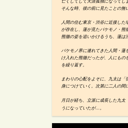
亡くしてして天涯孤独になってし
そんな時、彼の前に見たことの無
人間の住む東京・渋谷に近接した
が存在し、蓮が見たバケモノ・熊
熊徹の姿を追いかけるうち、蓮は
バケモノ界に連れてきた人間・蓮
け入れた熊徹だったが、人にもの
を繰り返す。
まわりの心配をよそに、九太は「
身につけていく。次第に二人の間
月日が経ち、立派に成長した九太
うになっていたが…。