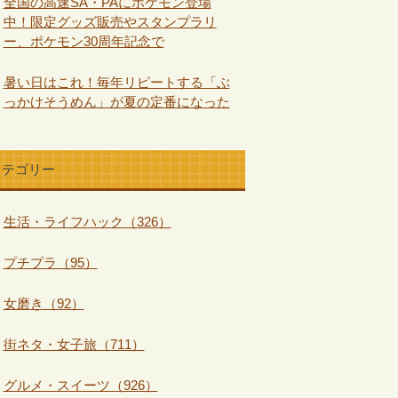
全国の高速SA・PAにポケモン登場
中！限定グッズ販売やスタンプラリ
ー、ポケモン30周年記念で
暑い日はこれ！毎年リピートする「ぶ
っかけそうめん」が夏の定番になった
カテゴリー
生活・ライフハック（326）
プチプラ（95）
女磨き（92）
街ネタ・女子旅（711）
グルメ・スイーツ（926）