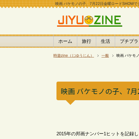
映画 バケモノの子、7月22日金曜ロードSHOWで | 
ホーム
旅行
生活
プチプラ
時遊zine（じゆうじん）
一般
映画 バケモ
映画 バケモノの子、7月
2015年の邦画ナンバー1ヒットを記録