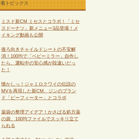
新着トピックス
ミスド新CM ミセスとコラボ！「ミセ
スドーナツ」新メニュー3品登場！メ
イキング動画も公開
後ろ向きチャイルドシートの不安解
消！100均で「ベビーミラー」自作し
たら、運転中の安心感が段違いだっ
た！
懐かしっ！ジャミロクワイの伝説の
MVを再現した新CM、ジンのブラン
ド「ビーフィーター」とコラボ
薬袋の整理アイデア！かさばる処方薬
の袋、100均ファイルでスッキリ立て
られる