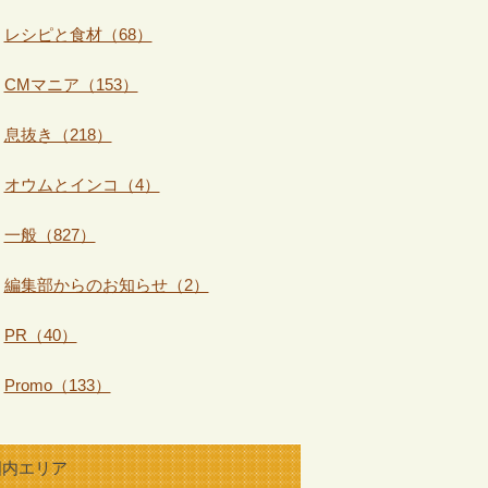
レシピと食材（68）
CMマニア（153）
息抜き（218）
オウムとインコ（4）
一般（827）
編集部からのお知らせ（2）
PR（40）
Promo（133）
国内エリア