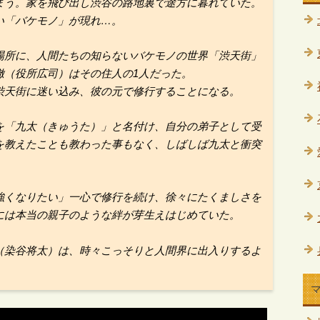
まう。家を飛び出し渋谷の路地裏で途方に暮れていた。
い「バケモノ」が現れ…。
場所に、人間たちの知らないバケモノの世界「渋天街」
徹（役所広司）はその住人の1人だった。
渋天街に迷い込み、彼の元で修行することになる。
を「九太（きゅうた）」と名付け、自分の弟子として受
を教えたことも教わった事もなく、しばしば九太と衝突
強くなりたい」一心で修行を続け、徐々にたくましさを
には本当の親子のような絆が芽生えはじめていた。
（染谷将太）は、時々こっそりと人間界に出入りするよ