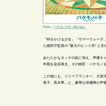
Photo ／
バケモノの子（Blu-ray）
「時をかける少女」「サマーウォーズ
た細田守監督の “最大のヒット作” と
あたたかなタッチの絵に加え、声優キ
年期を染谷将太、その師匠・バケモノ
この他にも、リリーフランキー、大泉
美子、黒木華…と、豪華な俳優陣が声