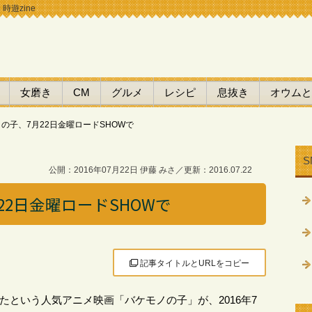
時遊zine
女磨き
CM
グルメ
レシピ
息抜き
オウムと
ノの子、7月22日金曜ロードSHOWで
S
公開：2016年07月22日 伊藤 みさ／更新：2016.07.22
22日金曜ロードSHOWで
記事タイトルとURLをコピー
したという人気アニメ映画「バケモノの子」が、2016年7