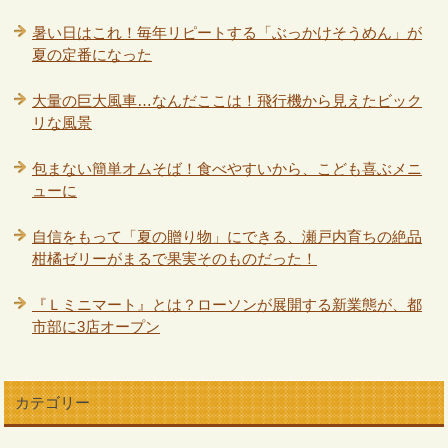
暑い日はこれ！毎年リピートする「ぶっかけそうめん」が
夏の定番になった
大量の巨大風車…なんだここは！飛行機から見えたビック
リな風景
包まない簡単オムそば！食べやすいから、こども喜ぶメニ
ューに
自信をもって「夏の贈り物」にできる、瀬戸内育ちの絶品
柑橘ゼリーがまるで果実そのものだった！
『Ｌミニマート』とは？ローソンが展開する新業態が、都
市部に3店オープン
カテゴリー