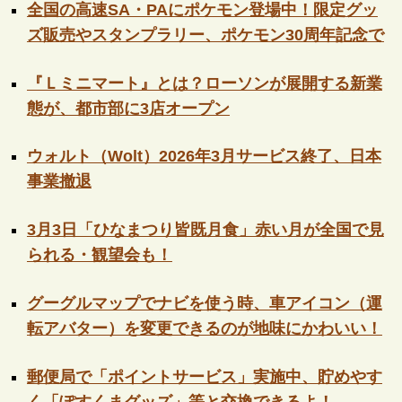
全国の高速SA・PAにポケモン登場中！限定グッ
ズ販売やスタンプラリー、ポケモン30周年記念で
『Ｌミニマート』とは？ローソンが展開する新業
態が、都市部に3店オープン
ウォルト（Wolt）2026年3月サービス終了、日本
事業撤退
3月3日「ひなまつり皆既月食」赤い月が全国で見
られる・観望会も！
グーグルマップでナビを使う時、車アイコン（運
転アバター）を変更できるのが地味にかわいい！
郵便局で「ポイントサービス」実施中、貯めやす
く「ぽすくまグッズ」等と交換できるよ！