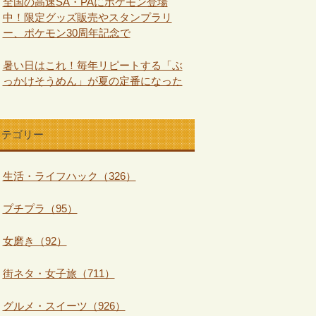
全国の高速SA・PAにポケモン登場
中！限定グッズ販売やスタンプラリ
ー、ポケモン30周年記念で
暑い日はこれ！毎年リピートする「ぶ
っかけそうめん」が夏の定番になった
カテゴリー
生活・ライフハック（326）
プチプラ（95）
女磨き（92）
街ネタ・女子旅（711）
グルメ・スイーツ（926）