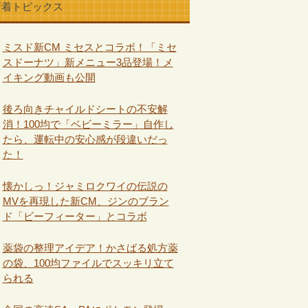
新着トピックス
ミスド新CM ミセスとコラボ！「ミセ
スドーナツ」新メニュー3品登場！メ
イキング動画も公開
後ろ向きチャイルドシートの不安解
消！100均で「ベビーミラー」自作し
たら、運転中の安心感が段違いだっ
た！
懐かしっ！ジャミロクワイの伝説の
MVを再現した新CM、ジンのブラン
ド「ビーフィーター」とコラボ
薬袋の整理アイデア！かさばる処方薬
の袋、100均ファイルでスッキリ立て
られる