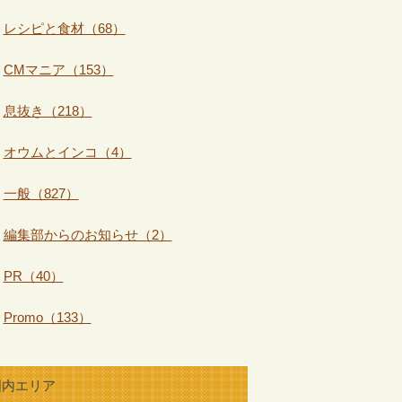
レシピと食材（68）
CMマニア（153）
息抜き（218）
オウムとインコ（4）
一般（827）
編集部からのお知らせ（2）
PR（40）
Promo（133）
国内エリア