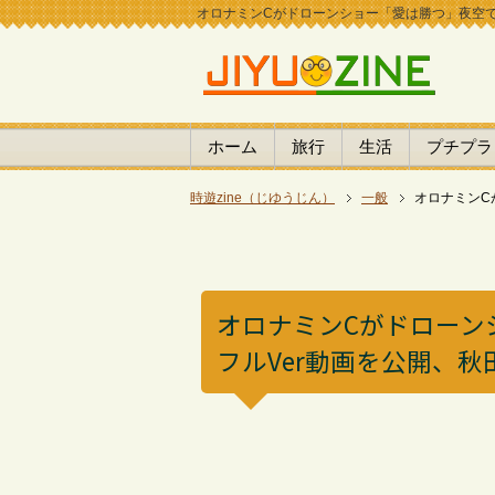
オロナミンCがドローンショー「愛は勝つ」夜空で大
ホーム
旅行
生活
プチプラ
時遊zine（じゆうじん）
一般
オロナミンC
オロナミンCがドローン
フルVer動画を公開、