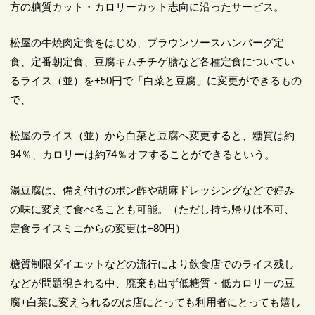
方の糖質カット・カロリーカット志向に沿ったサービス。
松屋の牛焼肉定食をはじめ、ブラウンソースハンバーグ定
食、定番朝定食、豆腐キムチチゲ膳など各種定食についてい
るライス（並）を+50円で「白菜と豆腐」に変更ができるもの
で、
松屋のライス（並）から白菜と豆腐へ変更すると、糖質は約
94％、カロリーは約74％オフすることができるという。
湯豆腐は、備え付けのポン酢や胡麻ドレッシングなどで好み
の味に変えて食べることも可能。（ただし持ち帰りは不可、
定食ライスミニからの変更は+80円）
糖質制限ダイエットなどの流行により飲食店でのライス残し
などが問題視される中、廃棄も出ず低糖質・低カロリーの豆
腐+白菜に変えられるのは店にとっても利用者にとっても嬉し