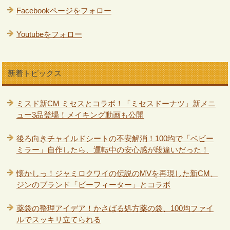
Facebookページをフォロー
Youtubeをフォロー
新着トピックス
ミスド新CM ミセスとコラボ！「ミセスドーナツ」新メニ
ュー3品登場！メイキング動画も公開
後ろ向きチャイルドシートの不安解消！100均で「ベビー
ミラー」自作したら、運転中の安心感が段違いだった！
懐かしっ！ジャミロクワイの伝説のMVを再現した新CM、
ジンのブランド「ビーフィーター」とコラボ
薬袋の整理アイデア！かさばる処方薬の袋、100均ファイ
ルでスッキリ立てられる