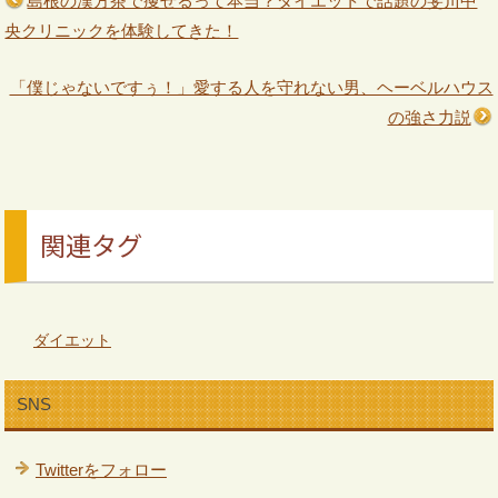
島根の漢方茶で痩せるって本当？ダイエットで話題の斐川中
央クリニックを体験してきた！
「僕じゃないですぅ！」愛する人を守れない男、ヘーベルハウス
の強さ力説
関連タグ
ダイエット
SNS
Twitterをフォロー