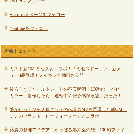
Twitterをフォロー
Facebookページをフォロー
Youtubeをフォロー
新着トピックス
ミスド新CM ミセスとコラボ！「ミセスドーナツ」新メニ
ュー3品登場！メイキング動画も公開
後ろ向きチャイルドシートの不安解消！100均で「ベビー
ミラー」自作したら、運転中の安心感が段違いだった！
懐かしっ！ジャミロクワイの伝説のMVを再現した新CM、
ジンのブランド「ビーフィーター」とコラボ
薬袋の整理アイデア！かさばる処方薬の袋、100均ファイ