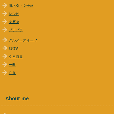
街ネタ・女子旅
レシピ
女磨き
プチプラ
グルメ・スイーツ
息抜き
ＣＭ特集
一般
ＰＲ
About me