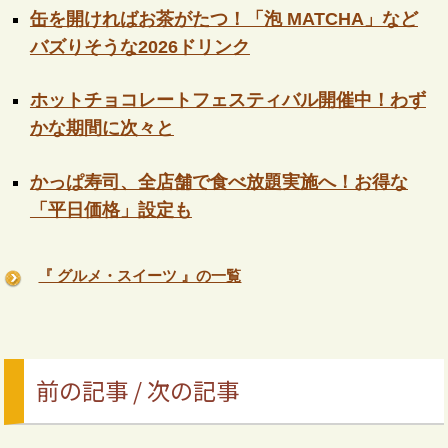
缶を開ければお茶がたつ！「泡 MATCHA」など
バズりそうな2026ドリンク
ホットチョコレートフェスティバル開催中！わず
かな期間に次々と
かっぱ寿司、全店舗で食べ放題実施へ！お得な
「平日価格」設定も
『 グルメ・スイーツ 』の一覧
前の記事 / 次の記事