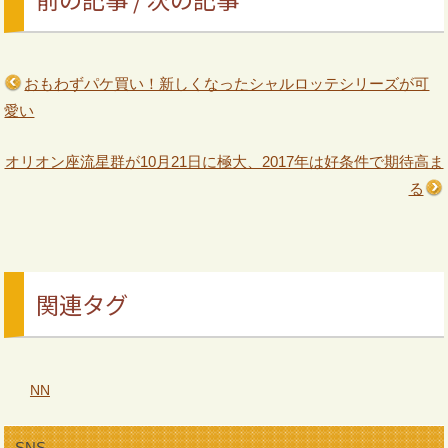
おもわずパケ買い！新しくなったシャルロッテシリーズが可
愛い
オリオン座流星群が10月21日に極大、2017年は好条件で期待高ま
る
関連タグ
NN
SNS