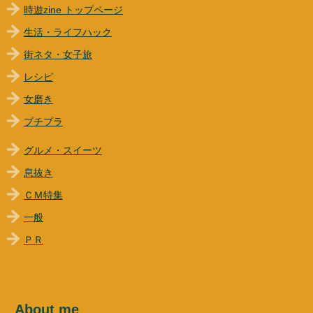
時遊zine トップページ
生活・ライフハック
街ネタ・女子旅
レシピ
女磨き
プチプラ
グルメ・スイーツ
息抜き
ＣＭ特集
一般
ＰＲ
About me