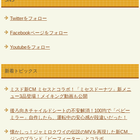
Twitterをフォロー
Facebookページをフォロー
Youtubeをフォロー
新着トピックス
ミスド新CM ミセスとコラボ！「ミセスドーナツ」新メニ
ュー3品登場！メイキング動画も公開
後ろ向きチャイルドシートの不安解消！100均で「ベビー
ミラー」自作したら、運転中の安心感が段違いだった！
懐かしっ！ジャミロクワイの伝説のMVを再現した新CM、
ジンのブランド「ビーフィーター」とコラボ