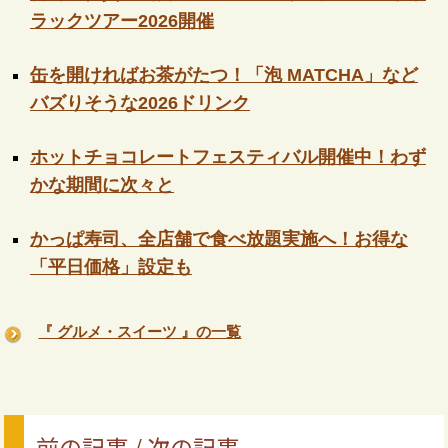
ラックツアー2026開催
缶を開ければお茶がたつ！「泡 MATCHA」など
バズりそうな2026ドリンク
ホットチョコレートフェスティバル開催中！わず
かな期間に次々と
かっぱ寿司、全店舗で食べ放題実施へ！お得な
「平日価格」設定も
『 グルメ・スイーツ 』の一覧
前の記事 / 次の記事