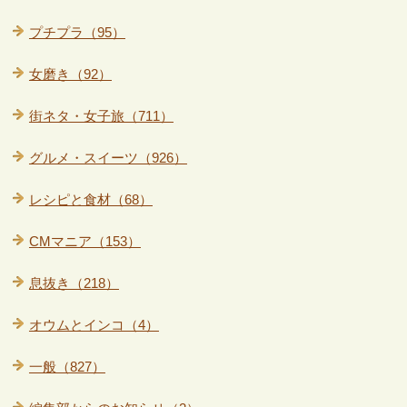
プチプラ（95）
女磨き（92）
街ネタ・女子旅（711）
グルメ・スイーツ（926）
レシピと食材（68）
CMマニア（153）
息抜き（218）
オウムとインコ（4）
一般（827）