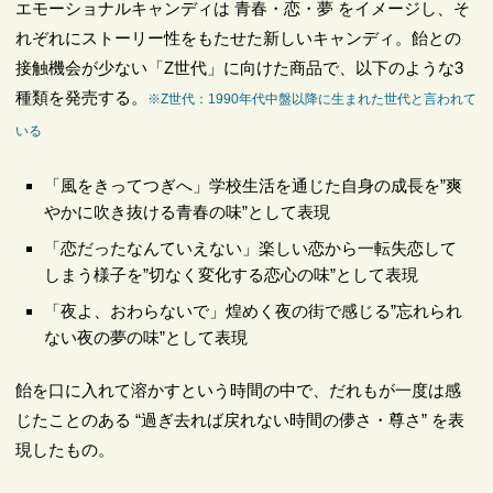
エモーショナルキャンディは 青春・恋・夢 をイメージし、そ
れぞれにストーリー性をもたせた新しいキャンディ。飴との
接触機会が少ない「Z世代」に向けた商品で、以下のような3
種類を発売する。
※Z世代：1990年代中盤以降に生まれた世代と言われて
いる
「風をきってつぎへ」学校生活を通じた自身の成長を”爽
やかに吹き抜ける青春の味”として表現
「恋だったなんていえない」楽しい恋から一転失恋して
しまう様子を”切なく変化する恋心の味”として表現
「夜よ、おわらないで」煌めく夜の街で感じる”忘れられ
ない夜の夢の味”として表現
飴を口に入れて溶かすという時間の中で、だれもが一度は感
じたことのある “過ぎ去れば戻れない時間の儚さ・尊さ” を表
現したもの。