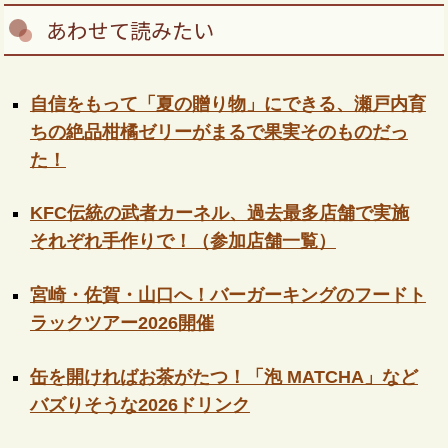
あわせて読みたい
自信をもって「夏の贈り物」にできる、瀬戸内育
ちの絶品柑橘ゼリーがまるで果実そのものだっ
た！
KFC伝統の武者カーネル、過去最多店舗で実施
それぞれ手作りで！（参加店舗一覧）
宮崎・佐賀・山口へ！バーガーキングのフードト
ラックツアー2026開催
缶を開ければお茶がたつ！「泡 MATCHA」など
バズりそうな2026ドリンク