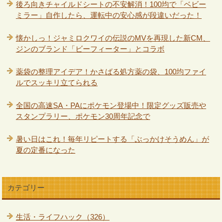
後ろ向きチャイルドシートの不安解消！100均で「ベビー
ミラー」自作したら、運転中の安心感が段違いだった！
懐かしっ！ジャミロクワイの伝説のMVを再現した新CM、
ジンのブランド「ビーフィーター」とコラボ
薬袋の整理アイデア！かさばる処方薬の袋、100均ファイ
ルでスッキリ立てられる
全国の高速SA・PAにポケモン登場中！限定グッズ販売や
スタンプラリー、ポケモン30周年記念で
暑い日はこれ！毎年リピートする「ぶっかけそうめん」が
夏の定番になった
カテゴリー
生活・ライフハック（326）