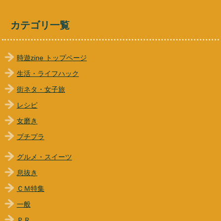
カテゴリ一覧
時遊zine トップページ
生活・ライフハック
街ネタ・女子旅
レシピ
女磨き
プチプラ
グルメ・スイーツ
息抜き
ＣＭ特集
一般
ＰＲ