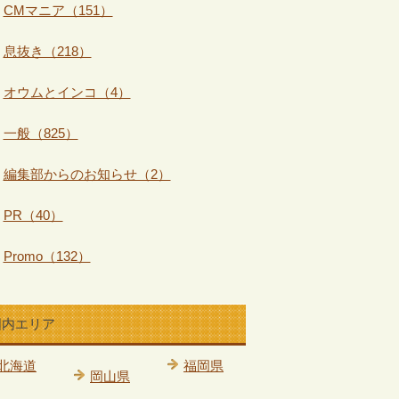
CMマニア（151）
息抜き（218）
オウムとインコ（4）
一般（825）
編集部からのお知らせ（2）
PR（40）
Promo（132）
国内エリア
北海道
福岡県
岡山県