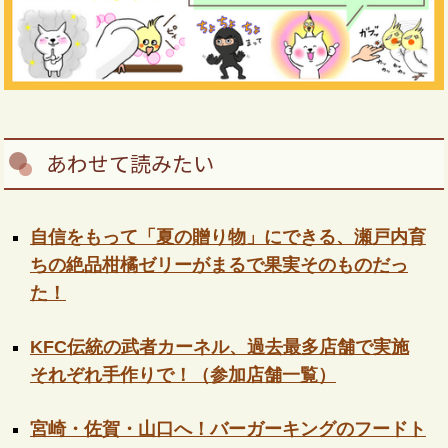
あわせて読みたい
自信をもって「夏の贈り物」にできる、瀬戸内育
ちの絶品柑橘ゼリーがまるで果実そのものだっ
た！
KFC伝統の武者カーネル、過去最多店舗で実施
それぞれ手作りで！（参加店舗一覧）
宮崎・佐賀・山口へ！バーガーキングのフードト