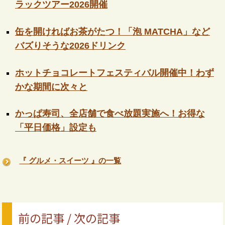
ラックツアー2026開催
缶を開ければお茶がたつ！「泡 MATCHA」など
バズりそうな2026ドリンク
ホットチョコレートフェスティバル開催中！わず
かな期間に次々と
かっぱ寿司、全店舗で食べ放題実施へ！お得な
「平日価格」設定も
『 グルメ・スイーツ 』の一覧
前の記事 / 次の記事