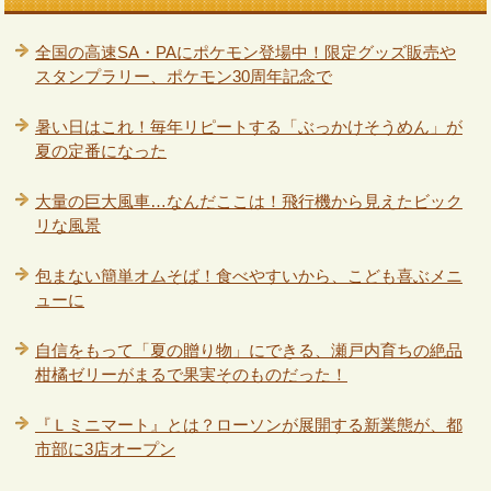
全国の高速SA・PAにポケモン登場中！限定グッズ販売や
スタンプラリー、ポケモン30周年記念で
暑い日はこれ！毎年リピートする「ぶっかけそうめん」が
夏の定番になった
大量の巨大風車…なんだここは！飛行機から見えたビック
リな風景
包まない簡単オムそば！食べやすいから、こども喜ぶメニ
ューに
自信をもって「夏の贈り物」にできる、瀬戸内育ちの絶品
柑橘ゼリーがまるで果実そのものだった！
『Ｌミニマート』とは？ローソンが展開する新業態が、都
市部に3店オープン