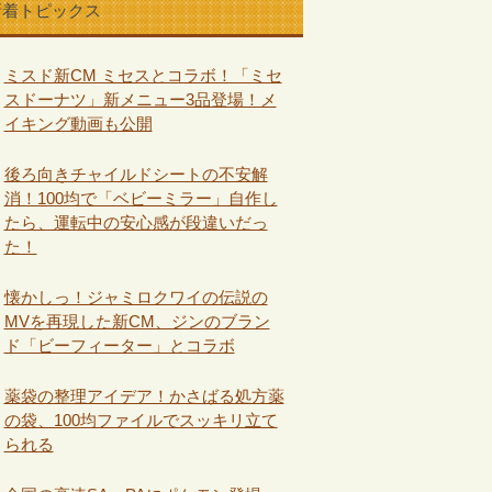
新着トピックス
ミスド新CM ミセスとコラボ！「ミセ
スドーナツ」新メニュー3品登場！メ
イキング動画も公開
後ろ向きチャイルドシートの不安解
消！100均で「ベビーミラー」自作し
たら、運転中の安心感が段違いだっ
た！
懐かしっ！ジャミロクワイの伝説の
MVを再現した新CM、ジンのブラン
ド「ビーフィーター」とコラボ
薬袋の整理アイデア！かさばる処方薬
の袋、100均ファイルでスッキリ立て
られる