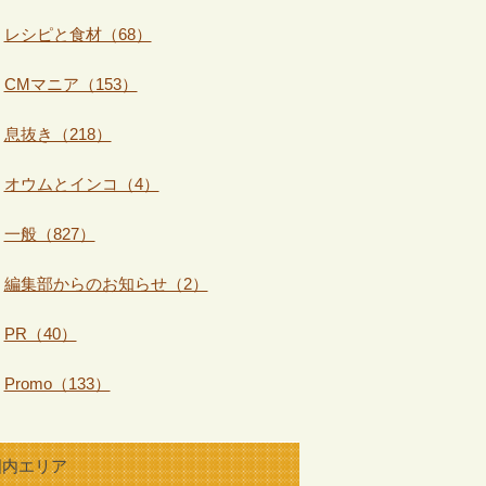
レシピと食材（68）
CMマニア（153）
息抜き（218）
オウムとインコ（4）
一般（827）
編集部からのお知らせ（2）
PR（40）
Promo（133）
国内エリア