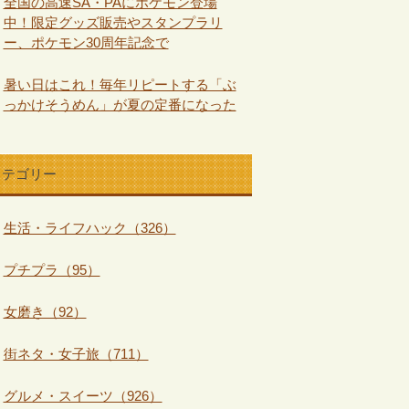
全国の高速SA・PAにポケモン登場
中！限定グッズ販売やスタンプラリ
ー、ポケモン30周年記念で
暑い日はこれ！毎年リピートする「ぶ
っかけそうめん」が夏の定番になった
カテゴリー
生活・ライフハック（326）
プチプラ（95）
女磨き（92）
街ネタ・女子旅（711）
グルメ・スイーツ（926）