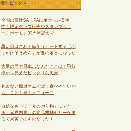
新着トピックス
全国の高速SA・PAにポケモン登場
中！限定グッズ販売やスタンプラリ
ー、ポケモン30周年記念で
暑い日はこれ！毎年リピートする「ぶ
っかけそうめん」が夏の定番になった
大量の巨大風車…なんだここは！飛行
機から見えたビックリな風景
包まない簡単オムそば！食べやすいか
ら、こども喜ぶメニューに
自信をもって「夏の贈り物」にでき
る、瀬戸内育ちの絶品柑橘ゼリーがま
るで果実そのものだった！