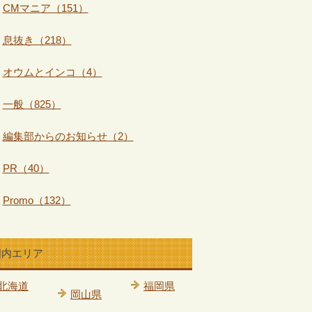
CMマニア（151）
息抜き（218）
オウムとインコ（4）
一般（825）
編集部からのお知らせ（2）
PR（40）
Promo（132）
国内エリア
北海道
福岡県
岡山県