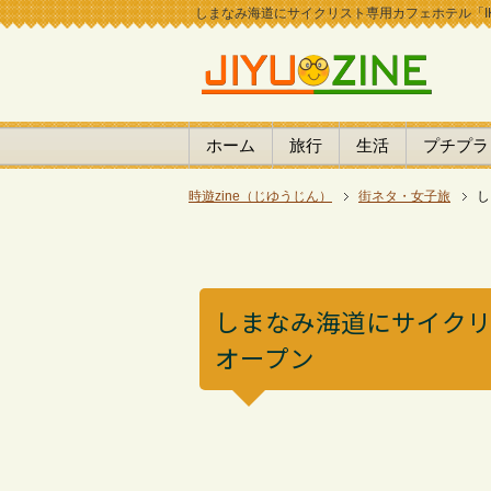
しまなみ海道にサイクリスト専用カフェホテル「IKIDA
ホーム
旅行
生活
プチプラ
時遊zine（じゆうじん）
街ネタ・女子旅
し
しまなみ海道にサイクリス
オープン