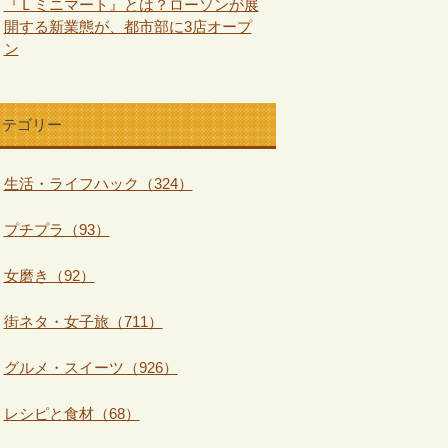
『Ｌミニマート』とは？ローソンが展
開する新業態が、都市部に3店オープ
ン
カテゴリー
生活・ライフハック（324）
プチプラ（93）
女磨き（92）
街ネタ・女子旅（711）
グルメ・スイーツ（926）
レシピと食材（68）