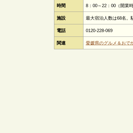
時間
8：00～22：00（開業
施設
最大宿泊人数は68名
電話
0120-228-069
関連
愛媛県のグルメ＆おで