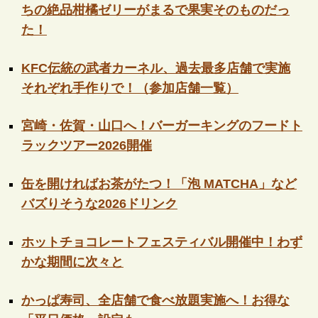
ちの絶品柑橘ゼリーがまるで果実そのものだっ
た！
KFC伝統の武者カーネル、過去最多店舗で実施
それぞれ手作りで！（参加店舗一覧）
宮崎・佐賀・山口へ！バーガーキングのフードト
ラックツアー2026開催
缶を開ければお茶がたつ！「泡 MATCHA」など
バズりそうな2026ドリンク
ホットチョコレートフェスティバル開催中！わず
かな期間に次々と
かっぱ寿司、全店舗で食べ放題実施へ！お得な