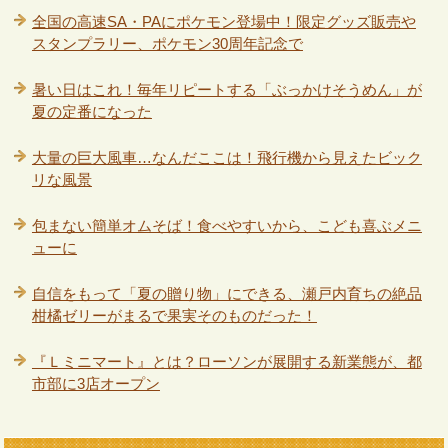
全国の高速SA・PAにポケモン登場中！限定グッズ販売や
スタンプラリー、ポケモン30周年記念で
暑い日はこれ！毎年リピートする「ぶっかけそうめん」が
夏の定番になった
大量の巨大風車…なんだここは！飛行機から見えたビック
リな風景
包まない簡単オムそば！食べやすいから、こども喜ぶメニ
ューに
自信をもって「夏の贈り物」にできる、瀬戸内育ちの絶品
柑橘ゼリーがまるで果実そのものだった！
『Ｌミニマート』とは？ローソンが展開する新業態が、都
市部に3店オープン