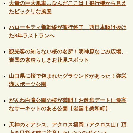
大量の巨大風車…なんだここは！飛行機から見え
たビックリな風景
ハローキティ新幹線が運行終了、西日本駆け抜け
た8年ラストランへ
観光客の知らない桜の名所！明神原なごみ広場、
岩国の素晴らしきお花見スポット
山口県に桜で包まれたグラウンドがあった！弥栄
湖スポーツ公園
がんね白滝公園の桜が満開！お散歩デートに最高
なサーキットのある公園【岩国市美和町】
天神のオアシス、アクロス福岡（アクロス山）頂
上を目指す時に注意したい3つのポイント