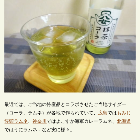
最近では、ご当地の特産品とコラボさせたご当地サイダー
（コーラ、ラムネ）が各地で作られていて、
広島
では
もみじ
饅頭ラムネ
、
神奈川
ではよこすか海軍カレーラムネ、
北海道
ではうにラムネ…など実に様々。