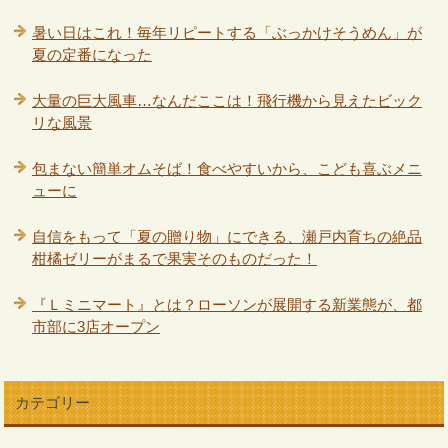
暑い日はこれ！毎年リピートする「ぶっかけそうめん」が
夏の定番になった
大量の巨大風車…なんだここは！飛行機から見えたビック
リな風景
包まない簡単オムそば！食べやすいから、こども喜ぶメニ
ューに
自信をもって「夏の贈り物」にできる、瀬戸内育ちの絶品
柑橘ゼリーがまるで果実そのものだった！
『Ｌミニマート』とは？ローソンが展開する新業態が、都
市部に3店オープン
カテゴリー