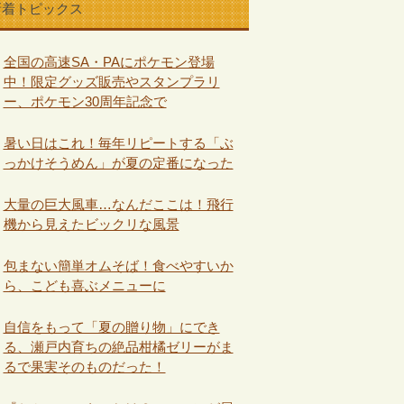
新着トピックス
全国の高速SA・PAにポケモン登場
中！限定グッズ販売やスタンプラリ
ー、ポケモン30周年記念で
暑い日はこれ！毎年リピートする「ぶ
っかけそうめん」が夏の定番になった
大量の巨大風車…なんだここは！飛行
機から見えたビックリな風景
包まない簡単オムそば！食べやすいか
ら、こども喜ぶメニューに
自信をもって「夏の贈り物」にでき
る、瀬戸内育ちの絶品柑橘ゼリーがま
るで果実そのものだった！