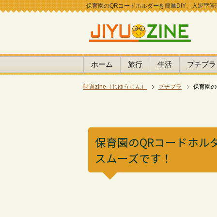
保育園のQRコードホルダーを簡単DIY、入退室管理は
ホーム
旅行
生活
プチプラ
時遊zine（じゆうじん）
プチプラ
保育園の
保育園のQRコードホル
スムーズです！