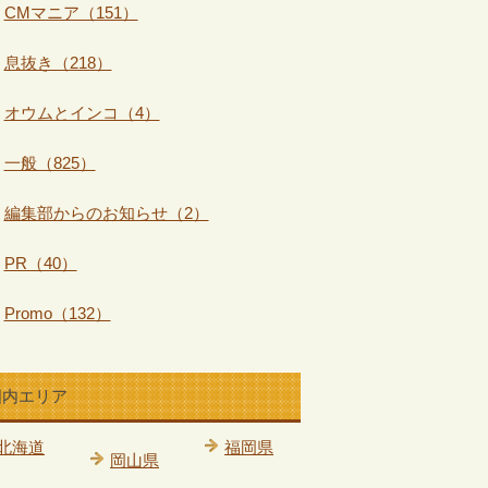
CMマニア（151）
息抜き（218）
オウムとインコ（4）
一般（825）
編集部からのお知らせ（2）
PR（40）
Promo（132）
国内エリア
北海道
福岡県
岡山県