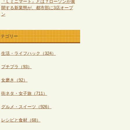
『Ｌミニマート』とは？ローソンが展
開する新業態が、都市部に3店オープ
ン
カテゴリー
生活・ライフハック（324）
プチプラ（93）
女磨き（92）
街ネタ・女子旅（711）
グルメ・スイーツ（926）
レシピと食材（68）