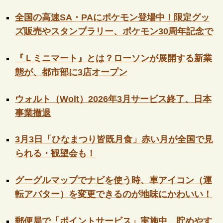
全国の高速SA・PAにポケモン登場中！限定グッ
ズ販売やスタンプラリー、ポケモン30周年記念で
『Ｌミニマート』とは？ローソンが展開する新業
態が、都市部に3店オープン
ウォルト（Wolt）2026年3月サービス終了、日本
事業撤退
3月3日「ひなまつり皆既月食」赤い月が全国で見
られる・観望会も！
グーグルマップでナビを使う時、車アイコン（運
転アバター）を変更できるのが地味にかわいい！
郵便局で「ポイントサービス」実施中、貯めやす