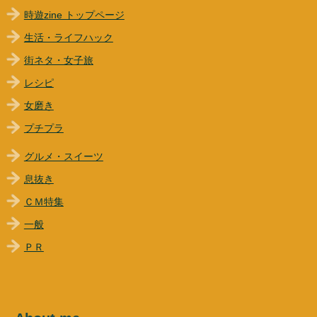
時遊zine トップページ
生活・ライフハック
街ネタ・女子旅
レシピ
女磨き
プチプラ
グルメ・スイーツ
息抜き
ＣＭ特集
一般
ＰＲ