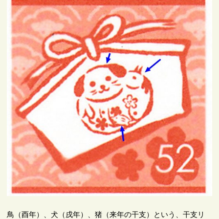
鳥（酉年）、犬（戌年）、猪（来年の干支）という、干支リ