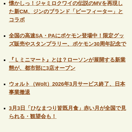
懐かしっ！ジャミロクワイの伝説のMVを再現し
た新CM、ジンのブランド「ビーフィーター」と
コラボ
全国の高速SA・PAにポケモン登場中！限定グッ
ズ販売やスタンプラリー、ポケモン30周年記念で
『Ｌミニマート』とは？ローソンが展開する新業
態が、都市部に3店オープン
ウォルト（Wolt）2026年3月サービス終了、日本
事業撤退
3月3日「ひなまつり皆既月食」赤い月が全国で見
られる・観望会も！