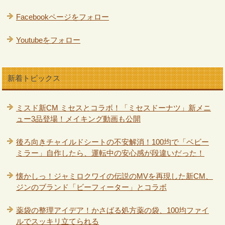
Facebookページをフォロー
Youtubeをフォロー
新着トピックス
ミスド新CM ミセスとコラボ！「ミセスドーナツ」新メニ
ュー3品登場！メイキング動画も公開
後ろ向きチャイルドシートの不安解消！100均で「ベビー
ミラー」自作したら、運転中の安心感が段違いだった！
懐かしっ！ジャミロクワイの伝説のMVを再現した新CM、
ジンのブランド「ビーフィーター」とコラボ
薬袋の整理アイデア！かさばる処方薬の袋、100均ファイ
ルでスッキリ立てられる