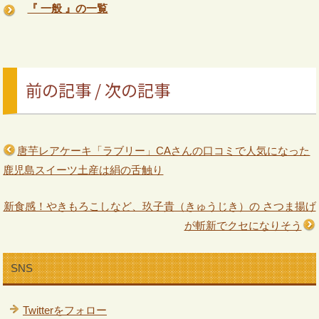
『 一般 』の一覧
前の記事 / 次の記事
唐芋レアケーキ「ラブリー」CAさんの口コミで人気になった
鹿児島スイーツ土産は絹の舌触り
新食感！やきもろこしなど、玖子貴（きゅうじき）の さつま揚げ
が斬新でクセになりそう
SNS
Twitterをフォロー