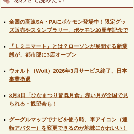
全国の高速SA・PAにポケモン登場中！限定グッ
ズ販売やスタンプラリー、ポケモン30周年記念で
『Ｌミニマート』とは？ローソンが展開する新業
態が、都市部に3店オープン
ウォルト（Wolt）2026年3月サービス終了、日本
事業撤退
3月3日「ひなまつり皆既月食」赤い月が全国で見
られる・観望会も！
グーグルマップでナビを使う時、車アイコン（運
転アバター）を変更できるのが地味にかわいい！