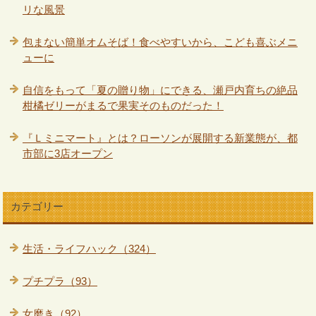
リな風景
包まない簡単オムそば！食べやすいから、こども喜ぶメニ
ューに
自信をもって「夏の贈り物」にできる、瀬戸内育ちの絶品
柑橘ゼリーがまるで果実そのものだった！
『Ｌミニマート』とは？ローソンが展開する新業態が、都
市部に3店オープン
カテゴリー
生活・ライフハック（324）
プチプラ（93）
女磨き（92）