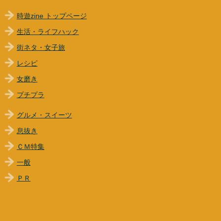
時遊zine トップページ
生活・ライフハック
街ネタ・女子旅
レシピ
女磨き
プチプラ
グルメ・スイーツ
息抜き
ＣＭ特集
一般
ＰＲ