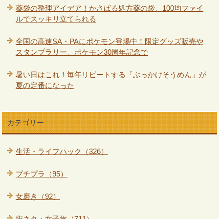
薬袋の整理アイデア！かさばる処方薬の袋、100均ファイ
ルでスッキリ立てられる
全国の高速SA・PAにポケモン登場中！限定グッズ販売や
スタンプラリー、ポケモン30周年記念で
暑い日はこれ！毎年リピートする「ぶっかけそうめん」が
夏の定番になった
カテゴリー
生活・ライフハック（326）
プチプラ（95）
女磨き（92）
街ネタ・女子旅（711）