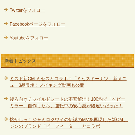
Twitterをフォロー
Facebookページをフォロー
Youtubeをフォロー
新着トピックス
ミスド新CM ミセスとコラボ！「ミセスドーナツ」新メニ
ュー3品登場！メイキング動画も公開
後ろ向きチャイルドシートの不安解消！100均で「ベビー
ミラー」自作したら、運転中の安心感が段違いだった！
懐かしっ！ジャミロクワイの伝説のMVを再現した新CM、
ジンのブランド「ビーフィーター」とコラボ