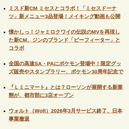
ミスド新CM ミセスとコラボ！「ミセスドーナ
ツ」新メニュー3品登場！メイキング動画も公開
懐かしっ！ジャミロクワイの伝説のMVを再現し
た新CM、ジンのブランド「ビーフィーター」と
コラボ
全国の高速SA・PAにポケモン登場中！限定グッ
ズ販売やスタンプラリー、ポケモン30周年記念で
『Ｌミニマート』とは？ローソンが展開する新業
態が、都市部に3店オープン
ウォルト（Wolt）2026年3月サービス終了、日本
事業撤退