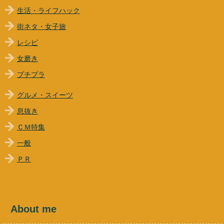
生活・ライフハック
街ネタ・女子旅
レシピ
女磨き
プチプラ
グルメ・スイーツ
息抜き
ＣＭ特集
一般
ＰＲ
About me