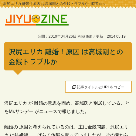
沢尻エリカ 離婚！原因 は高城剛との金銭トラブルか | 時遊zine
公開：2010年04月26日 Mika Itoh／更新：2014.05.19
沢尻エリカ 離婚！原因 は高城剛との
金銭トラブルか
記事タイトルとURLをコピー
沢尻エリカ が 離婚の意思を固め、高城氏と別居していること
をMr.サンデー がニュースで報じました。
離婚の 原因と考えられているのは、主に金銭問題。沢尻エリ
カ は結婚後、しばらく休暇を取っていましたが、その間から