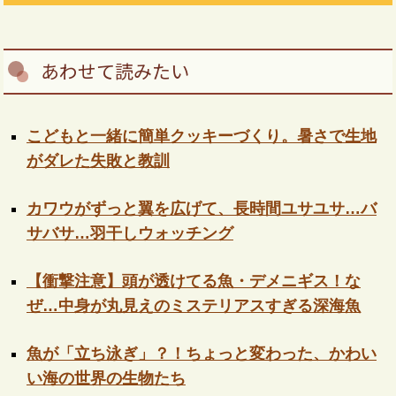
あわせて読みたい
こどもと一緒に簡単クッキーづくり。暑さで生地
がダレた失敗と教訓
カワウがずっと翼を広げて、長時間ユサユサ…バ
サバサ…羽干しウォッチング
【衝撃注意】頭が透けてる魚・デメニギス！な
ぜ…中身が丸見えのミステリアスすぎる深海魚
魚が「立ち泳ぎ」？！ちょっと変わった、かわい
い海の世界の生物たち