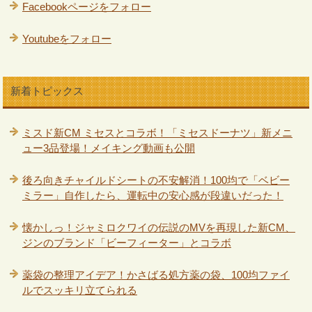
Facebookページをフォロー
Youtubeをフォロー
新着トピックス
ミスド新CM ミセスとコラボ！「ミセスドーナツ」新メニ
ュー3品登場！メイキング動画も公開
後ろ向きチャイルドシートの不安解消！100均で「ベビー
ミラー」自作したら、運転中の安心感が段違いだった！
懐かしっ！ジャミロクワイの伝説のMVを再現した新CM、
ジンのブランド「ビーフィーター」とコラボ
薬袋の整理アイデア！かさばる処方薬の袋、100均ファイ
ルでスッキリ立てられる