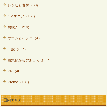
レシピと食材（68）
CMマニア（153）
息抜き（218）
オウムとインコ（4）
一般（827）
編集部からのお知らせ（2）
PR（40）
Promo（133）
国内エリア